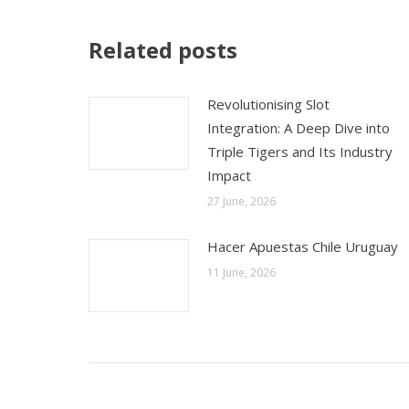
Related posts
Revolutionising Slot
Integration: A Deep Dive into
Triple Tigers and Its Industry
Impact
27 June, 2026
Hacer Apuestas Chile Uruguay
11 June, 2026