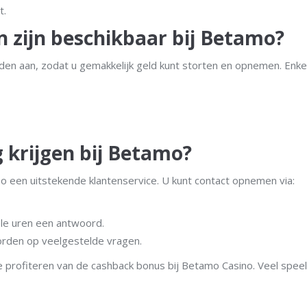
t.
 zijn beschikbaar bij Betamo?
en aan, zodat u gemakkelijk geld kunt storten en opnemen. Enkele
 krijgen bij Betamo?
mo een uitstekende klantenservice. U kunt contact opnemen via:
le uren een antwoord.
rden op veelgestelde vragen.
profiteren van de cashback bonus bij Betamo Casino. Veel speelp