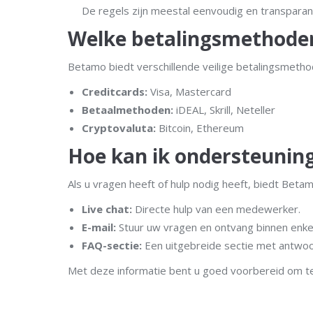
De regels zijn meestal eenvoudig en transparan
Welke betalingsmethoden
Betamo biedt verschillende veilige betalingsmethod
Creditcards:
Visa, Mastercard
Betaalmethoden:
iDEAL, Skrill, Neteller
Cryptovaluta:
Bitcoin, Ethereum
Hoe kan ik ondersteuning
Als u vragen heeft of hulp nodig heeft, biedt Beta
Live chat:
Directe hulp van een medewerker.
E-mail:
Stuur uw vragen en ontvang binnen enke
FAQ-sectie:
Een uitgebreide sectie met antwoo
Met deze informatie bent u goed voorbereid om te 