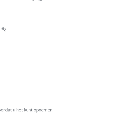
dig:
voordat u het kunt opnemen.