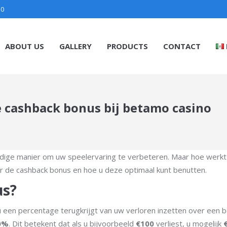
30
ABOUT US
GALLERY
PRODUCTS
CONTACT
e cashback bonus bij betamo casino
dige manier om uw speelervaring te verbeteren. Maar hoe werkt
ver de cashback bonus en hoe u deze optimaal kunt benutten.
us?
 een percentage terugkrijgt van uw verloren inzetten over een b
0%
. Dit betekent dat als u bijvoorbeeld
€100
verliest, u mogelijk