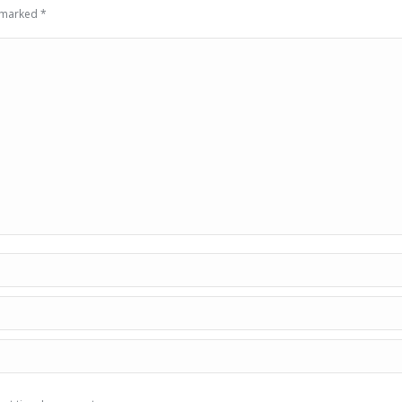
e marked
*