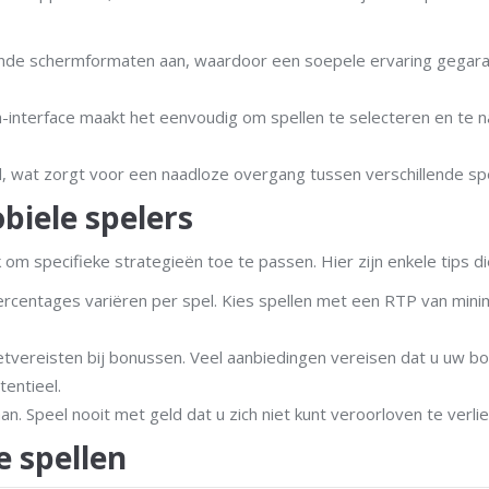
ende schermformaten aan, waardoor een soepele ervaring gegara
-interface maakt het eenvoudig om spellen te selecteren en te na
l, wat zorgt voor een naadloze overgang tussen verschillende spe
biele spelers
k om specifieke strategieën toe te passen. Hier zijn enkele tips 
centages variëren per spel. Kies spellen met een RTP van mini
vereisten bij bonussen. Veel aanbiedingen vereisen dat u uw b
entieel.
n. Speel nooit met geld dat u zich niet kunt veroorloven te verli
e spellen