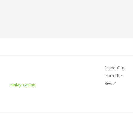
Stand Out
from the
Rest?
ninlay casino