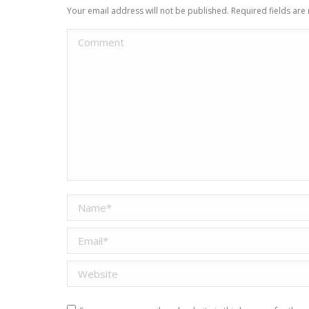
Your email address will not be published. Required fields ar
Comment
Name *
Email *
Website