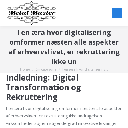
I en æra hvor digitalisering
omformer næsten alle aspekter
af erhvervslivet, er rekruttering
ikke un
Home
Sin categoría
I en æra hvor digitalisering…
You are here:
Indledning: Digital
Transformation og
Rekruttering
I en æra hvor digitalisering omformer næsten alle aspekter
af erhvervslivet, er rekruttering ikke undtagelsen.
Virksomheder søger i stigende grad innovative løsninger