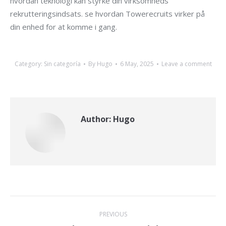
hvordan teknologi kan styrke din virksomheds
rekrutteringsindsats. se hvordan Towerecruits virker på
din enhed for at komme i gang.
Category:
Sin categoría
By
Hugo
6 May, 2025
Leave a comment
Author:
Hugo
Post
PREVIOUS
navigation