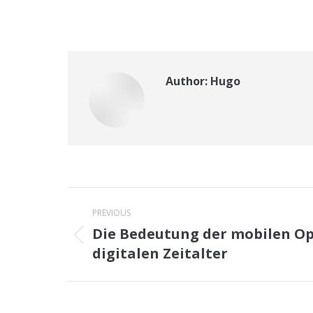
Author:
Hugo
Post
PREVIOUS
navigation
Die Bedeutung der mobilen O
Previous
digitalen Zeitalter
post: