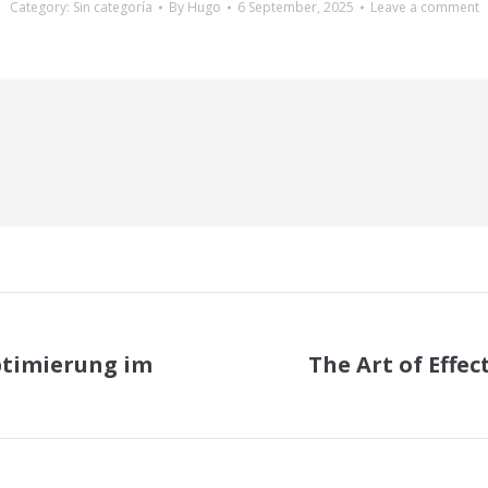
Category:
Sin categoría
By
Hugo
6 September, 2025
Leave a comment
ptimierung im
The Art of Effe
Next
post: