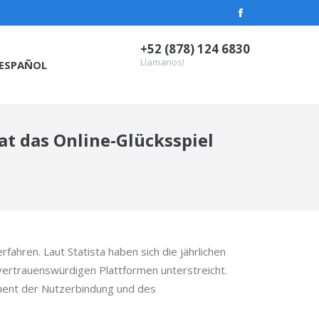
Facebook
page
+52 (878) 124 6830
opens
Llamanos!
ESPAÑOL
in
new
window
hat das Online-Glücksspiel
rfahren. Laut Statista haben sich die jährlichen
vertrauenswürdigen Plattformen unterstreicht.
ement der Nutzerbindung und des