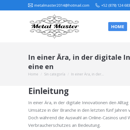
metalmaster2014@hotmail.com
+52 (878) 124 68
HOME
In einer Ära, in der digitale
eine en
Home
Sin categoría
In einer Ära, in der…
You are here:
Einleitung
In einer Ära, in der digitale Innovationen den Allta
Umsätze in der Branche in den letzten fünf Jahren
Doch während die Auswahl an Online-Casinos und W
Verbraucherschutzes an Bedeutung.