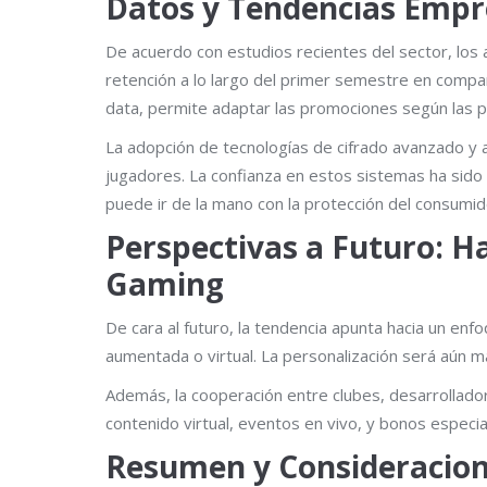
Datos y Tendencias Empre
De acuerdo con estudios recientes del sector, los 
retención a lo largo del primer semestre en compar
data, permite adaptar las promociones según las pr
La adopción de tecnologías de cifrado avanzado y 
jugadores. La confianza en estos sistemas ha sido
puede ir de la mano con la protección del consumid
Perspectivas a Futuro: H
Gaming
De cara al futuro, la tendencia apunta hacia un en
aumentada o virtual. La personalización será aún má
Además, la cooperación entre clubes, desarrollado
contenido virtual, eventos en vivo, y bonos especia
Resumen y Consideracion