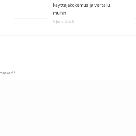
käyttäjäkokemus ja vertailu
muihin
9 June, 2026
e marked
*