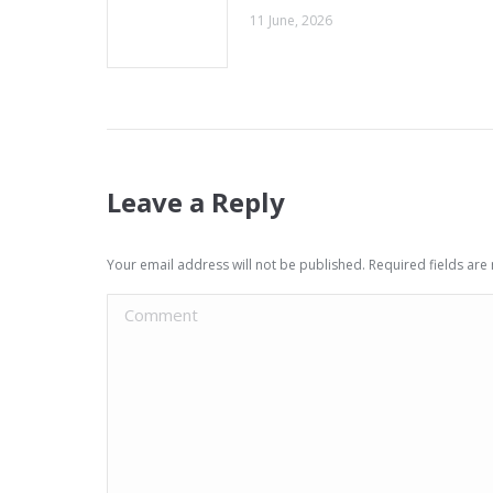
11 June, 2026
Leave a Reply
Your email address will not be published. Required fields ar
Comment