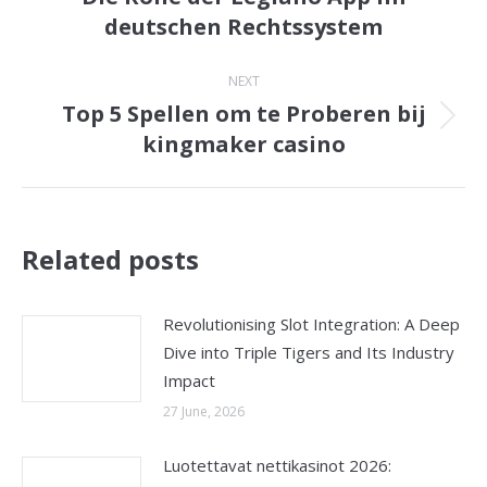
deutschen Rechtssystem
post:
NEXT
Top 5 Spellen om te Proberen bij
Next
kingmaker casino
post:
Related posts
Revolutionising Slot Integration: A Deep
Dive into Triple Tigers and Its Industry
Impact
27 June, 2026
Luotettavat nettikasinot 2026: