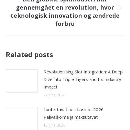
gennemgået en revolution, hvor
Next
teknologisk innovation og ændrede
post:
forbru
Related posts
Revolutionising Slot Integration: A Deep
Dive into Triple Tigers and Its Industry
Impact
27 June, 2026
Luotettavat nettikasinot 2026:
Pelivalikoima ja maksutavat
15 June, 2026