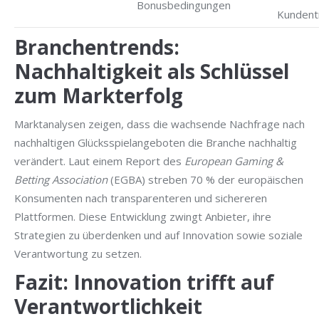
Bonusbedingungen
Kundent
Branchentrends:
Nachhaltigkeit als Schlüssel
zum Markterfolg
Marktanalysen zeigen, dass die wachsende Nachfrage nach
nachhaltigen Glücksspielangeboten die Branche nachhaltig
verändert. Laut einem Report des
European Gaming &
Betting Association
(EGBA) streben 70 % der europäischen
Konsumenten nach transparenteren und sichereren
Plattformen. Diese Entwicklung zwingt Anbieter, ihre
Strategien zu überdenken und auf Innovation sowie soziale
Verantwortung zu setzen.
Fazit: Innovation trifft auf
Verantwortlichkeit