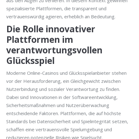
aus den Augen zu verlieren. In diesem Kontext gewinnen
spezialisierte Plattformen, die transparent und
vertrauenswürdig agieren, erheblich an Bedeutung.
Die Rolle innovativer
Plattformen im
verantwortungsvollen
Glücksspiel
Moderne Online-Casinos und Glücksspielanbieter stehen
vor der Herausforderung, ein Gleichgewicht zwischen
Nutzerbindung und sozialer Verantwortung zu finden.
Dabei sind Innovationen in der Softwareentwicklung,
Sicherheitsmaßnahmen und Nutzerüberwachung
entscheidende Faktoren. Plattformen, die auf höchste
Standards bei Datensicherheit und Spielintegrität setzen,
schaffen eine vertrauensvolle Spielumgebung und
reduzieren potenzielle Risiken wie Spielsucht.