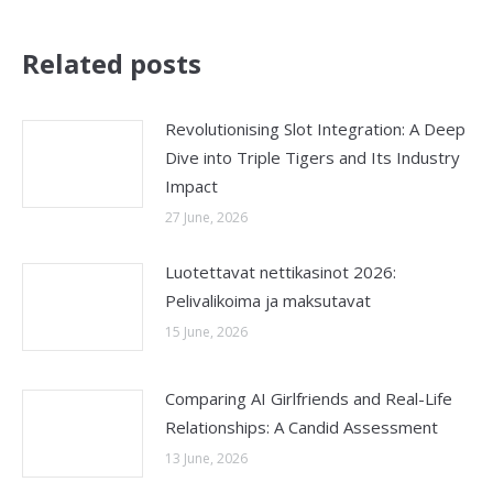
Related posts
Revolutionising Slot Integration: A Deep
Dive into Triple Tigers and Its Industry
Impact
27 June, 2026
Luotettavat nettikasinot 2026:
Pelivalikoima ja maksutavat
15 June, 2026
Comparing AI Girlfriends and Real-Life
Relationships: A Candid Assessment
13 June, 2026