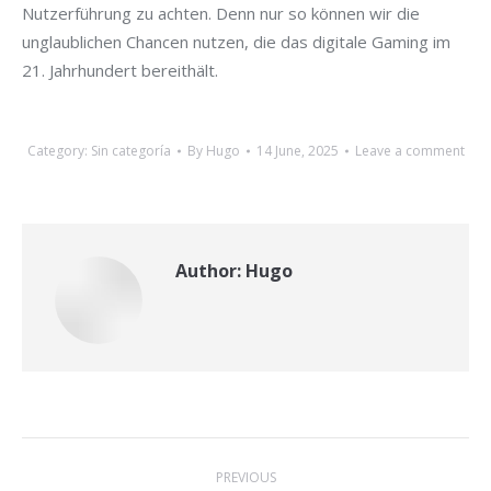
Nutzerführung zu achten. Denn nur so können wir die
unglaublichen Chancen nutzen, die das digitale Gaming im
21. Jahrhundert bereithält.
Category:
Sin categoría
By
Hugo
14 June, 2025
Leave a comment
Author:
Hugo
Post
PREVIOUS