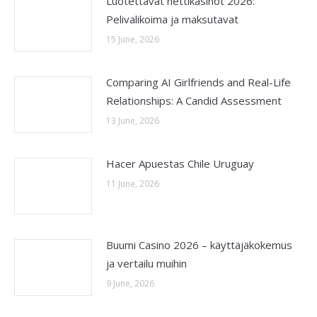
Luotettavat nettikasinot 2026:
Pelivalikoima ja maksutavat
15 June, 2026
Comparing AI Girlfriends and Real-Life
Relationships: A Candid Assessment
13 June, 2026
Hacer Apuestas Chile Uruguay
11 June, 2026
Buumi Casino 2026 – käyttäjäkokemus
ja vertailu muihin
9 June, 2026