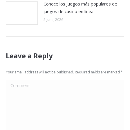
Conoce los juegos más populares de
juegos de casino en línea
5 June, 2026
Leave a Reply
Your email address will not be published. Required fields are marked
*
Comment