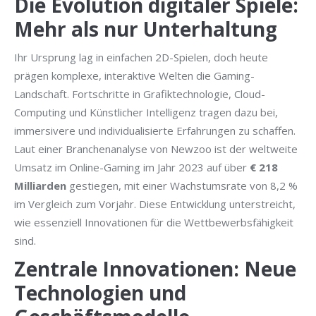
Die Evolution digitaler Spiele:
Mehr als nur Unterhaltung
Ihr Ursprung lag in einfachen 2D-Spielen, doch heute
prägen komplexe, interaktive Welten die Gaming-
Landschaft. Fortschritte in Grafiktechnologie, Cloud-
Computing und Künstlicher Intelligenz tragen dazu bei,
immersivere und individualisierte Erfahrungen zu schaffen.
Laut einer Branchenanalyse von Newzoo ist der weltweite
Umsatz im Online-Gaming im Jahr 2023 auf über
€ 218
Milliarden
gestiegen, mit einer Wachstumsrate von 8,2 %
im Vergleich zum Vorjahr. Diese Entwicklung unterstreicht,
wie essenziell Innovationen für die Wettbewerbsfähigkeit
sind.
Zentrale Innovationen: Neue
Technologien und