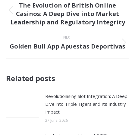
navigation
The Evolution of British Online
Casinos: A Deep Dive into Market
Previous
Leadership and Regulatory Integrity
post:
NEXT
Golden Bull App Apuestas Deportivas
Next
post:
Related posts
Revolutionising Slot Integration: A Deep
Dive into Triple Tigers and Its Industry
Impact
27 June, 2026