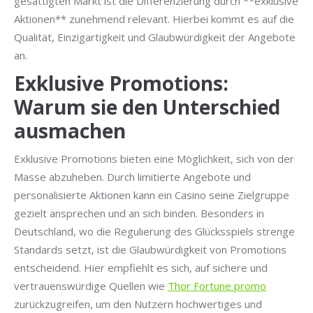
gesättigten Markt ist die Differenzierung durch **exklusive
Aktionen** zunehmend relevant. Hierbei kommt es auf die
Qualität, Einzigartigkeit und Glaubwürdigkeit der Angebote
an.
Exklusive Promotions:
Warum sie den Unterschied
ausmachen
Exklusive Promotions bieten eine Möglichkeit, sich von der
Masse abzuheben. Durch limitierte Angebote und
personalisierte Aktionen kann ein Casino seine Zielgruppe
gezielt ansprechen und an sich binden. Besonders in
Deutschland, wo die Regulierung des Glücksspiels strenge
Standards setzt, ist die Glaubwürdigkeit von Promotions
entscheidend. Hier empfiehlt es sich, auf sichere und
vertrauenswürdige Quellen wie
Thor Fortune promo
zurückzugreifen, um den Nutzern hochwertiges und