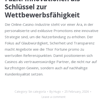
Schlüssel zur
Wettbewerbsfähigkeit
Die Online-Casino-Industrie steht vor einer Ära, in der
personalisierte und exklusive Promotions eine innovative
Strategie sind, um die Nutzerbindung zu erhöhen. Der
Fokus auf Glaubwürdigkeit, Sicherheit und Transparenz
macht Angebote wie die Thor Fortune promo zu
wertvollen Referenzpunkten. Damit positionieren sich
Casinos als vertrauenswürdige Partner, die nicht nur auf
kurzfristigen Gewinn, sondern auch auf nachhaltige
Kundenloyalität setzen.
Category:
Sin categoría
By
Hugo
25 February, 2026
Leave a comment