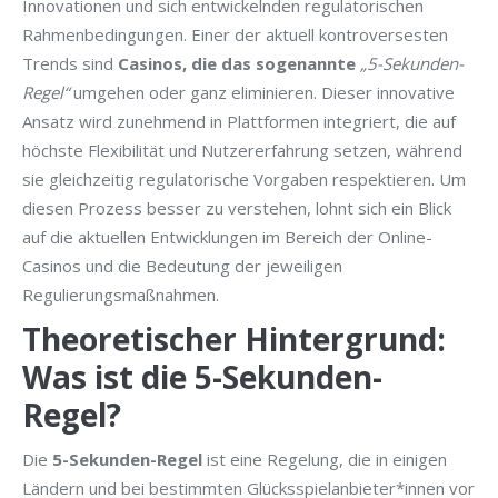
Innovationen und sich entwickelnden regulatorischen
Rahmenbedingungen. Einer der aktuell kontroversesten
Trends sind
Casinos, die das sogenannte
„5-Sekunden-
Regel“
umgehen oder ganz eliminieren. Dieser innovative
Ansatz wird zunehmend in Plattformen integriert, die auf
höchste Flexibilität und Nutzererfahrung setzen, während
sie gleichzeitig regulatorische Vorgaben respektieren. Um
diesen Prozess besser zu verstehen, lohnt sich ein Blick
auf die aktuellen Entwicklungen im Bereich der Online-
Casinos und die Bedeutung der jeweiligen
Regulierungsmaßnahmen.
Theoretischer Hintergrund:
Was ist die 5-Sekunden-
Regel?
Die
5-Sekunden-Regel
ist eine Regelung, die in einigen
Ländern und bei bestimmten Glücksspielanbieter*innen vor