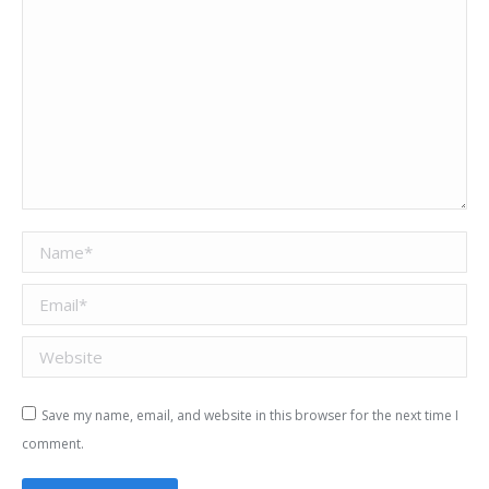
Name *
Email *
Website
Save my name, email, and website in this browser for the next time I
comment.