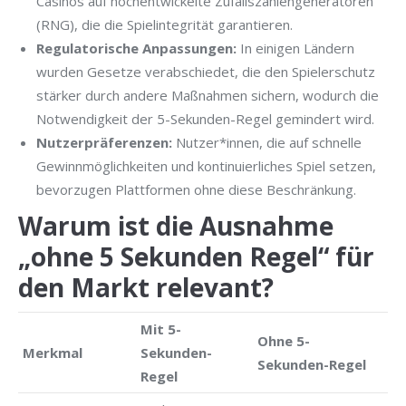
Casinos auf hochentwickelte Zufallszahlengeneratoren
(RNG), die die Spielintegrität garantieren.
Regulatorische Anpassungen:
In einigen Ländern
wurden Gesetze verabschiedet, die den Spielerschutz
stärker durch andere Maßnahmen sichern, wodurch die
Notwendigkeit der 5-Sekunden-Regel gemindert wird.
Nutzerpräferenzen:
Nutzer*innen, die auf schnelle
Gewinnmöglichkeiten und kontinuierliches Spiel setzen,
bevorzugen Plattformen ohne diese Beschränkung.
Warum ist die Ausnahme
„ohne 5 Sekunden Regel“ für
den Markt relevant?
Mit 5-
Ohne 5-
Merkmal
Sekunden-
Sekunden-Regel
Regel