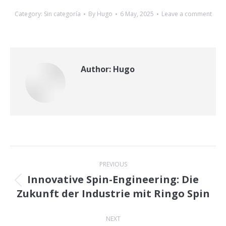
Category:
Sin categoría
By
Hugo
6 May, 2025
Leave a comment
Author:
Hugo
Post
PREVIOUS
navigation
Innovative Spin-Engineering: Die
Previous
Zukunft der Industrie mit Ringo Spin
post:
NEXT