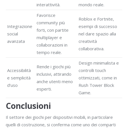
interattività.
mondo reale.
Favorisce
Roblox e Fortnite,
community più
Integrazione
esempi di successo
forti, con partite
social
nel dare spazio alla
multiplayer e
avanzata
creatività
collaborazioni in
collaborativa.
tempo reale.
Design minimalista e
Rende i giochi più
Accessibilità
controlli touch
inclusivi, attirando
e semplicità
ottimizzati, come in
anche utenti meno
d’uso
Rush Tower Block
esperti.
Game.
Conclusioni
Il settore dei giochi per dispositivi mobili, in particolare
quelli di costruzione, si conferma come uno dei comparti