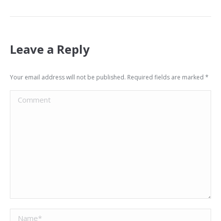
Leave a Reply
Your email address will not be published. Required fields are marked
*
Comment
Name *