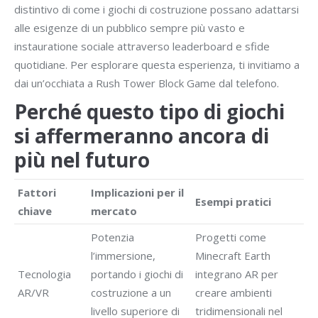
distintivo di come i giochi di costruzione possano adattarsi
alle esigenze di un pubblico sempre più vasto e
instauratione sociale attraverso leaderboard e sfide
quotidiane. Per esplorare questa esperienza, ti invitiamo a
dai un’occhiata a Rush Tower Block Game dal telefono.
Perché questo tipo di giochi
si affermeranno ancora di
più nel futuro
Fattori
Implicazioni per il
Esempi pratici
chiave
mercato
Potenzia
Progetti come
l’immersione,
Minecraft Earth
Tecnologia
portando i giochi di
integrano AR per
AR/VR
costruzione a un
creare ambienti
livello superiore di
tridimensionali nel