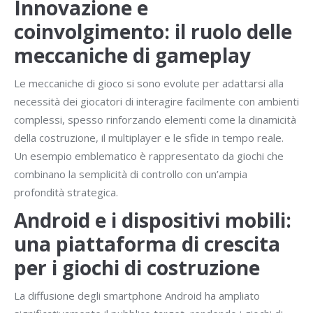
Innovazione e
coinvolgimento: il ruolo delle
meccaniche di gameplay
Le meccaniche di gioco si sono evolute per adattarsi alla
necessità dei giocatori di interagire facilmente con ambienti
complessi, spesso rinforzando elementi come la dinamicità
della costruzione, il multiplayer e le sfide in tempo reale.
Un esempio emblematico è rappresentato da giochi che
combinano la semplicità di controllo con un’ampia
profondità strategica.
Android e i dispositivi mobili:
una piattaforma di crescita
per i giochi di costruzione
La diffusione degli smartphone Android ha ampliato