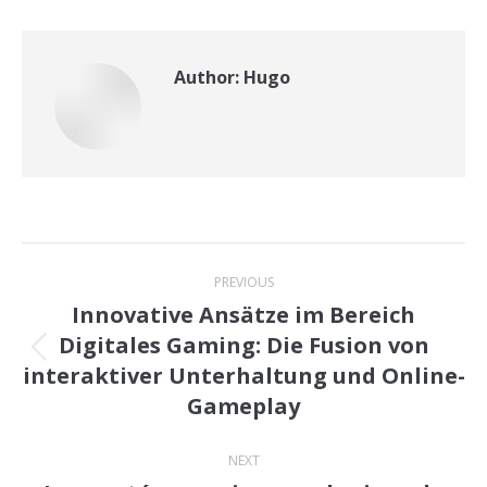
Author:
Hugo
Post
PREVIOUS
navigation
Innovative Ansätze im Bereich
Digitales Gaming: Die Fusion von
Previous
interaktiver Unterhaltung und Online-
post:
Gameplay
NEXT