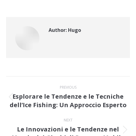
Author:
Hugo
Post
PREVIOUS
navigation
Esplorare le Tendenze e le Tecniche
Previous
dell’Ice Fishing: Un Approccio Esperto
post:
NEXT
Le Innovazioni e le Tendenze nel
Next