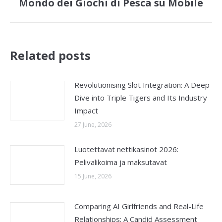
Mondo dei Giochi di Pesca su Mobile
post:
Related posts
Revolutionising Slot Integration: A Deep
Dive into Triple Tigers and Its Industry
Impact
27 June, 2026
Luotettavat nettikasinot 2026:
Pelivalikoima ja maksutavat
15 June, 2026
Comparing AI Girlfriends and Real-Life
Relationships: A Candid Assessment