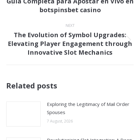
Guía Completa para Apostar en Vivo en
Previous
botspinsbet casino
post:
NEXT
The Evolution of Symbol Upgrades:
Elevating Player Engagement through
Next
Innovative Slot Mechanics
post:
Related posts
Exploring the Legitimacy of Mail Order
Spouses
7 August, 2026