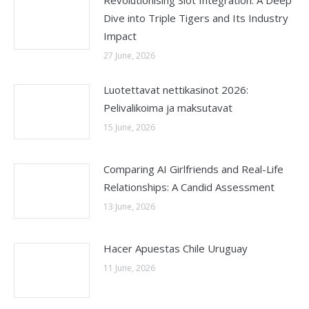
Revolutionising Slot Integration: A Deep
Dive into Triple Tigers and Its Industry
Impact
27 June, 2026
Luotettavat nettikasinot 2026:
Pelivalikoima ja maksutavat
15 June, 2026
Comparing AI Girlfriends and Real-Life
Relationships: A Candid Assessment
13 June, 2026
Hacer Apuestas Chile Uruguay
11 June, 2026