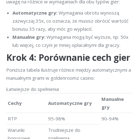
uwagę na różnice w wymaganiach dla obu typów gier:
Automatyczne gry:
Wymagania obrotu wynoszą
zazwyczaj 35x, co oznacza, że musisz obrócić wartość
bonusu 35 razy, aby móc go wypłacić.
Manualne gry:
Wymagania mogą być wyższe, np. 50x
lub więcej, co czyni je mniej opłacalnymi dla graczy.
Krok 4: Porównanie cech gier
Poniższa tabela ilustruje różnice między automatycznymi a
manualnymi grami w goldenroomz casino:
Łatwiejsze do spełnienia
Manualne
Cechy
Automatyczne gry
gry
RTP
95-98%
90-94%
Warunki
Trudniejsze do
bonusowe
spełnienia