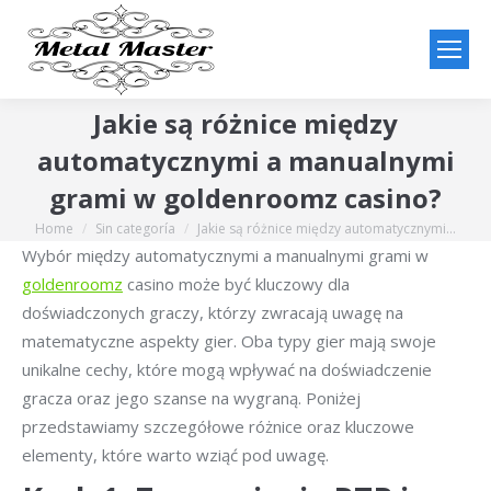
Jakie są różnice między
automatycznymi a manualnymi
grami w goldenroomz casino?
Home
Sin categoría
Jakie są różnice między automatycznymi…
You are here:
Wybór między automatycznymi a manualnymi grami w
goldenroomz
casino może być kluczowy dla
doświadczonych graczy, którzy zwracają uwagę na
matematyczne aspekty gier. Oba typy gier mają swoje
unikalne cechy, które mogą wpływać na doświadczenie
gracza oraz jego szanse na wygraną. Poniżej
przedstawiamy szczegółowe różnice oraz kluczowe
elementy, które warto wziąć pod uwagę.