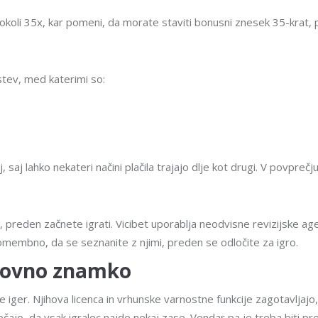
o okoli 35x, kar pomeni, da morate staviti bonusni znesek 35-krat
stev, med katerimi so:
aj lahko nekateri načini plačila trajajo dlje kot drugi. V povprečj
 preden začnete igrati. Vicibet uporablja neodvisne revizijske age
 pomembno, da se seznanite z njimi, preden se odločite za igro.
agovno znamko
nje iger. Njihova licenca in vrhunske varnostne funkcije zagotavljaj
ajo, da vsak igralec najde nekaj zase. Vendar pa je treba biti pre