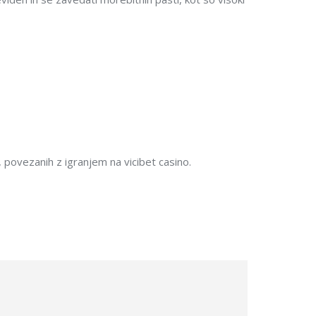
 povezanih z igranjem na vicibet casino.