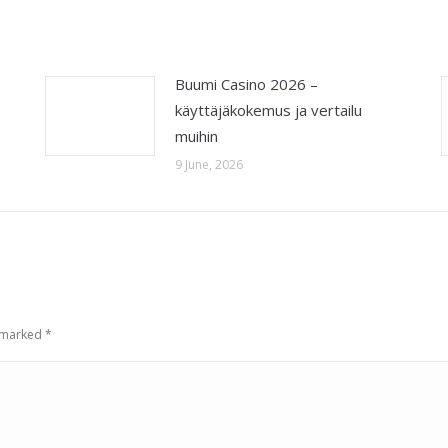
Buumi Casino 2026 –
käyttäjäkokemus ja vertailu
muihin
9 June, 2026
e marked
*