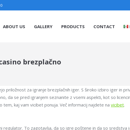
30
ABOUT US
GALLERY
PRODUCTS
CONTACT
 casino brezplačno
iščejo priložnost za igranje brezplačnih iger. S široko izbiro iger in
 da se pred igranjem seznanite z vsemi aspekti, kot so licencir
 o tem, kaj vam vicibet ponuja. Več informacij najdete na
vicibet
.
zni regulator. To zagotavlja, da so igre poštene in da so sredstva 