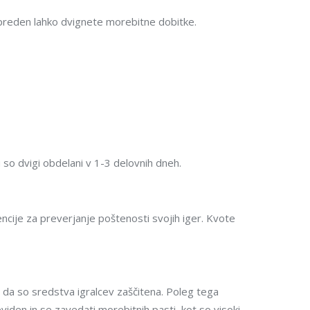
, preden lahko dvignete morebitne dobitke.
u so dvigi obdelani v 1-3 delovnih dneh.
ncije za preverjanje poštenosti svojih iger. Kvote
o, da so sredstva igralcev zaščitena. Poleg tega
viden in se zavedati morebitnih pasti, kot so visoki