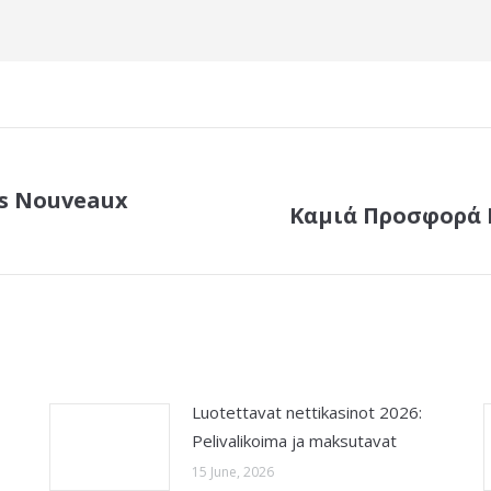
es Nouveaux
Καμιά Προσφορά Ε
Next
post:
Luotettavat nettikasinot 2026:
Pelivalikoima ja maksutavat
15 June, 2026