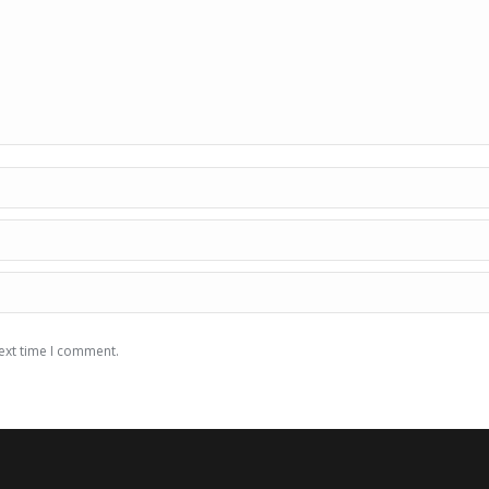
ext time I comment.