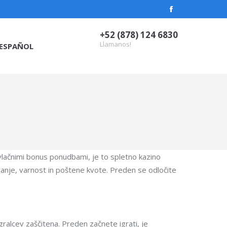
Facebook
page
+52 (878) 124 6830
opens
Llamanos!
ESPAÑOL
in
new
window
 privlačnimi bonus ponudbami, je to spletno kazino
anje, varnost in poštene kvote. Preden se odločite
igralcev zaščitena. Preden začnete igrati, je