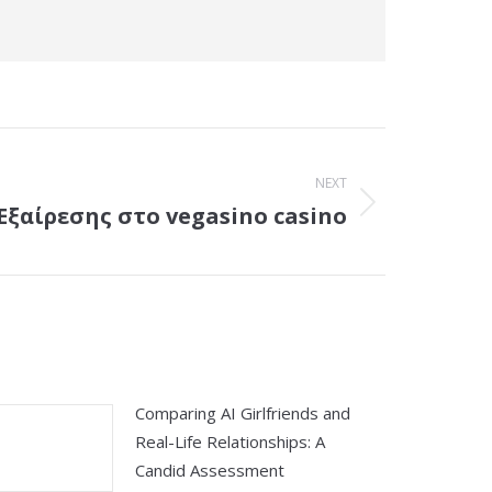
NEXT
ξαίρεσης στο vegasino casino
Comparing AI Girlfriends and
Real-Life Relationships: A
Candid Assessment