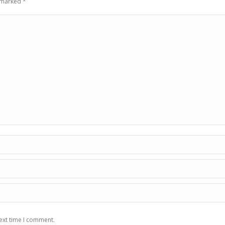
e marked
*
ext time I comment.