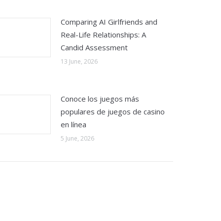
Comparing AI Girlfriends and
Real-Life Relationships: A
Candid Assessment
13 June, 2026
Conoce los juegos más
populares de juegos de casino
en línea
5 June, 2026