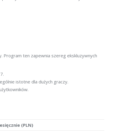
ady. Program ten zapewnia szereg ekskluzywnych
7.
ólnie istotne dla dużych graczy.
 użytkowników.
esięcznie (PLN)