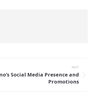
NEXT
no’s Social Media Presence and
Promotions