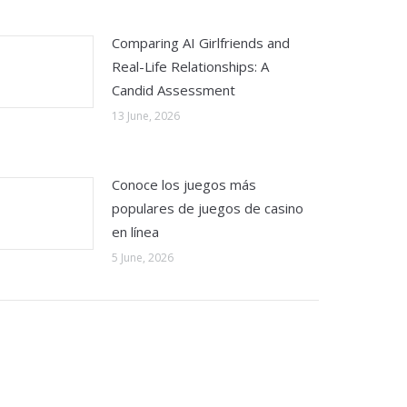
Comparing AI Girlfriends and
Real-Life Relationships: A
Candid Assessment
13 June, 2026
Conoce los juegos más
populares de juegos de casino
en línea
5 June, 2026