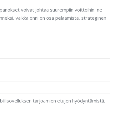
panokset voivat johtaa suurempiin voittoihin, ne
manneksi, vaikka onni on osa pelaamista, strateginen
obiilisovelluksen tarjoamien etujen hyödyntämistä.