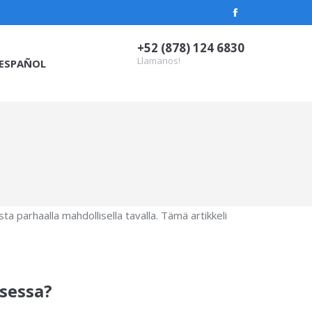
Facebook
page
+52 (878) 124 6830
opens
Llamanos!
ESPAÑOL
in
new
window
a parhaalla mahdollisella tavalla. Tämä artikkeli
isessa?