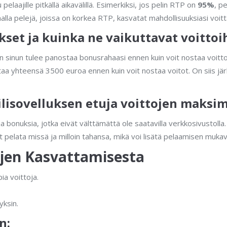
elaajille pitkällä aikavälillä. Esimerkiksi, jos pelin RTP on
95%
, p
malla pelejä, joissa on korkea RTP, kasvatat mahdollisuuksiasi vo
set ja kuinka ne vaikuttavat voittoi
sinun tulee panostaa bonusrahaasi ennen kuin voit nostaa voittoj
taa yhteensä 3500 euroa ennen kuin voit nostaa voitot. On siis järk
lisovelluksen etuja voittojen maksi
a bonuksia, jotka eivät välttämättä ole saatavilla verkkosivustolla. 
 pelata missä ja milloin tahansa, mikä voi lisätä pelaamisen muka
ojen Kasvattamisesta
a voittoja.
yksin.
n: