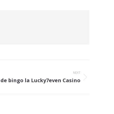
NEXT
 de bingo la Lucky7even Casino