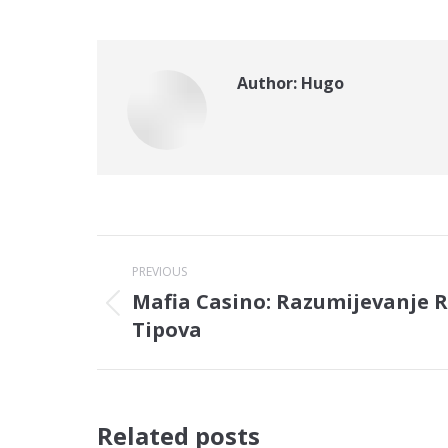
Author:
Hugo
Post
PREVIOUS
navigation
Mafia Casino: Razumijevanje R
Previous
Tipova
post:
Related posts