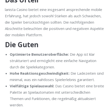
lanista Casino bietet eine insgesamt ansprechende mobile
Erfahrung, hat jedoch sowohl Stärken als auch Schwächen,
die Spieler berücksichtigen sollten. Die nachfolgenden
Abschnitte beleuchten die positiven und negativen Aspekte
der mobilen Plattform.
Die Guten
Optimierte Benutzeroberfläche:
Die App ist klar
strukturiert und ermöglicht eine einfache Navigation
durch die Spielekategorien.
Hohe Reaktionsgeschwindigkeit:
Die Ladezeiten sind
minimal, was ein nahtloses Spielerlebnis garantiert.
Vielfältige Spielauswahl:
Das Casino bietet eine breite
Palette an Spielautomaten mit unterschiedlichen
Themen und Funktionen, die regelmäßig aktualisiert
werden.