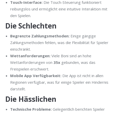
Touch-Interface:
Die Touch-Steuerung funktioniert
reibungslos und ermöglicht eine intuitive Interaktion mit
den Spielen.
Die Schlechten
Begrenzte Zahlungsmethoden:
Einige gängige
Zahlungsmethoden fehlen, was die Flexibilität für Spieler
einschränkt.
Wettanforderungen:
Viele Boni sind an hohe
Wettanforderungen von
35x
gebunden, was das
Freispielen erschwert.
Mobile App Verfügbarkeit:
Die App ist nicht in allen
Regionen verfügbar, was für einige Spieler ein Hindernis
darstellt.
Die Hässlichen
Technische Probleme:
Gelegentlich berichten Spieler