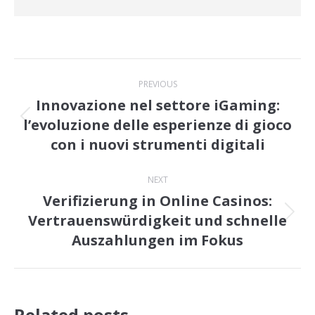
Post
PREVIOUS
navigation
Innovazione nel settore iGaming:
l’evoluzione delle esperienze di gioco
Previous
con i nuovi strumenti digitali
post:
NEXT
Verifizierung in Online Casinos:
Vertrauenswürdigkeit und schnelle
Next
Auszahlungen im Fokus
post:
Related posts