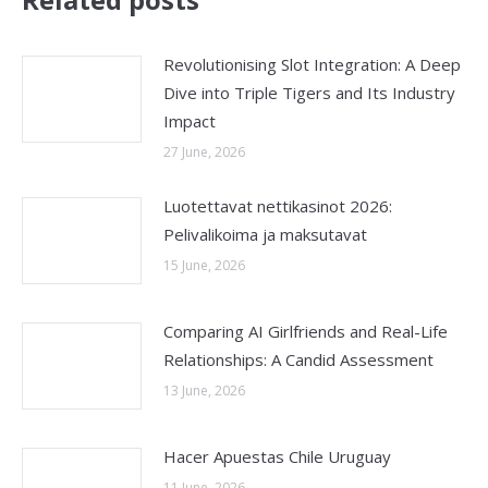
Revolutionising Slot Integration: A Deep
Dive into Triple Tigers and Its Industry
Impact
27 June, 2026
Luotettavat nettikasinot 2026:
Pelivalikoima ja maksutavat
15 June, 2026
Comparing AI Girlfriends and Real-Life
Relationships: A Candid Assessment
13 June, 2026
Hacer Apuestas Chile Uruguay
11 June, 2026