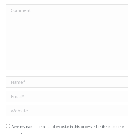
Comment
Name *
Email *
Website
Save my name, email, and website in this browser for the next time I