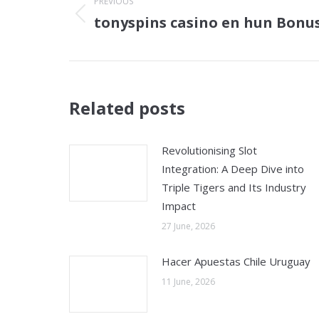
navigation
PREVIOUS
tonyspins casino en hun Bonu
Previous
post:
Related posts
Revolutionising Slot
Integration: A Deep Dive into
Triple Tigers and Its Industry
Impact
27 June, 2026
Hacer Apuestas Chile Uruguay
11 June, 2026