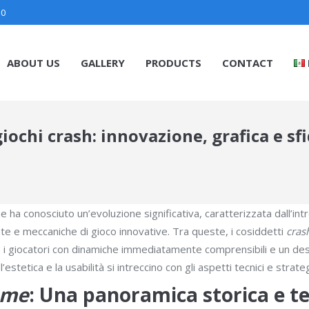
30
ABOUT US
GALLERY
PRODUCTS
CONTACT
ochi crash: innovazione, grafica e sfi
line ha conosciuto un’evoluzione significativa, caratterizzata dall’
te e meccaniche di gioco innovative. Tra queste, i cosiddetti
cras
gere i giocatori con dinamiche immediatamente comprensibili e un d
tetica e la usabilità si intreccino con gli aspetti tecnici e strate
ame
: Una panoramica storica e t