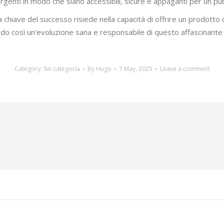
ergenti in modo che siano accessibili, sicure e appaganti per un pu
a chiave del successo risiede nella capacità di offrire un prodotto
ndo così un’evoluzione sana e responsabile di questo affascinante
Category:
Sin categoría
By
Hugo
7 May, 2025
Leave a comment