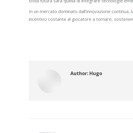
sfida futura sarà quella di integrare tecnologie em
In un mercato dominato dall’innovazione continua, l
incentivo costante al giocatore a tornare, sostene
Author:
Hugo
Post