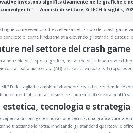
novative investono significativamente nelle grafiche e 
 coinvolgenti” — Analisti di settore, GTECH Insights, 202
istingue come esempio di eccellenza nel campo dei crash game with
o concreto di come l’industria stia elevando gli standard estetici e 
uture nel settore dei crash game
tra non solo sull’aspetto grafico, ma anche sull’introduzione di fu
di gioco. La realtà aumentata (AR) e la realtà virtuale (VR) rappre
i 3D dettagliati e ambienti altamente realistici, rendendo l’espe
ione di utenti abituati a consumare contenuti di elevata qualità vis
a estetica, tecnologia e strategi
a capacità di coniugare innovazione tecnica, una grafica curata e 
no tracciando la rotta, innalzando gli standard qualitativi e off