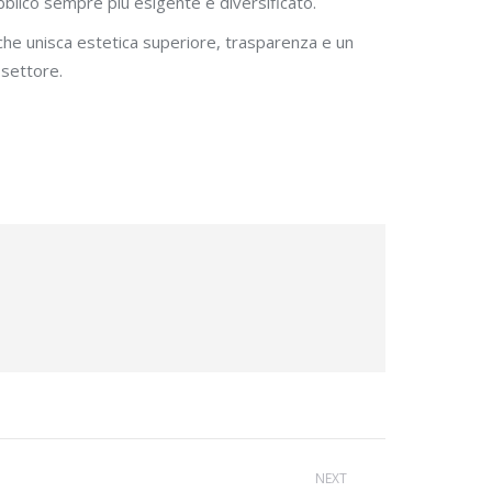
bblico sempre più esigente e diversificato.
 che unisca estetica superiore, trasparenza e un
 settore.
NEXT