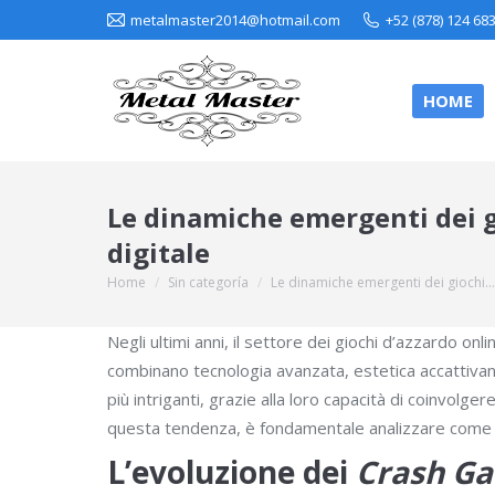
metalmaster2014@hotmail.com
+52 (878) 124 68
HOME
Le dinamiche emergenti dei gi
digitale
Home
Sin categoría
Le dinamiche emergenti dei giochi…
You are here:
Negli ultimi anni, il settore dei giochi d’azzardo on
combinano tecnologia avanzata, estetica accattivan
più intriganti, grazie alla loro capacità di coinvol
questa tendenza, è fondamentale analizzare come l’es
L’evoluzione dei
Crash G