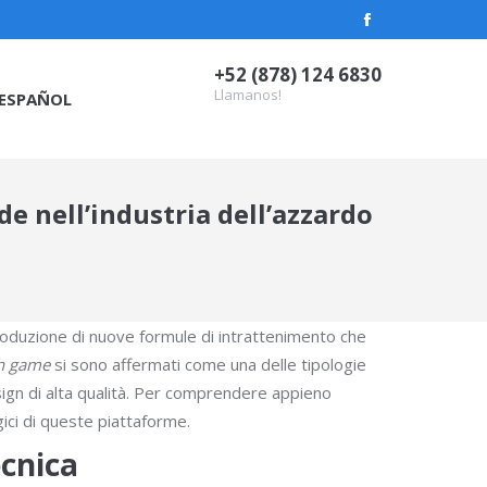
Facebook
page
+52 (878) 124 6830
opens
Llamanos!
ESPAÑOL
in
new
window
de nell’industria dell’azzardo
introduzione di nuove formule di intrattenimento che
h game
si sono affermati come una delle tipologie
esign di alta qualità. Per comprendere appieno
gici di queste piattaforme.
ecnica