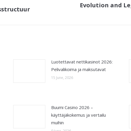
Evolution and Le
sstructuur
Next
post:
Luotettavat nettikasinot 2026:
Pelivalikoima ja maksutavat
15 June, 2026
Buumi Casino 2026 –
käyttäjäkokemus ja vertailu
muihin
9 June, 2026