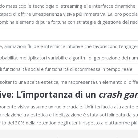
odo massiccio le tecnologia di streaming e le interfacce dinamiche.
paci di offrire un’esperienza visiva più immersiva. La loro popola
 combina elementi di pura fortuna con strategie di gestione del risc
e, animazioni fluide e interfacce intuitive che favoriscono l’engag
obabilità, moltiplicatori variabili e algoritmi di generazione dei nu
i funzionalità social e funzionalità di scommessa in tempo reale
 soltanto una scelta estetica, ma rappresenta un elemento di diff
sive: L’importanza di un
crash ga
nente visiva assume un ruolo cruciale. Un’interfaccia attraente e f
 relazione tra estetica e fidelizzazione è stata sottolineata da s
to del 30% nella retention degli utenti rispetto a piattaforme più 