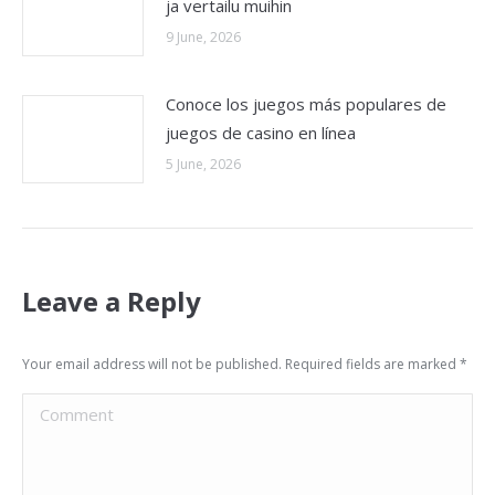
ja vertailu muihin
9 June, 2026
Conoce los juegos más populares de
juegos de casino en línea
5 June, 2026
Leave a Reply
Your email address will not be published. Required fields are marked
*
Comment