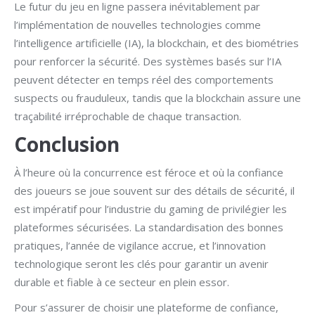
Le futur du jeu en ligne passera inévitablement par
l’implémentation de nouvelles technologies comme
l’intelligence artificielle (IA), la blockchain, et des biométries
pour renforcer la sécurité. Des systèmes basés sur l’IA
peuvent détecter en temps réel des comportements
suspects ou frauduleux, tandis que la blockchain assure une
traçabilité irréprochable de chaque transaction.
Conclusion
À l’heure où la concurrence est féroce et où la confiance
des joueurs se joue souvent sur des détails de sécurité, il
est impératif pour l’industrie du gaming de privilégier les
plateformes sécurisées. La standardisation des bonnes
pratiques, l’année de vigilance accrue, et l’innovation
technologique seront les clés pour garantir un avenir
durable et fiable à ce secteur en plein essor.
Pour s’assurer de choisir une plateforme de confiance,