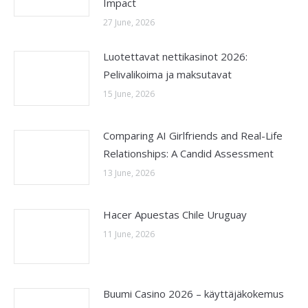
Impact
27 June, 2026
Luotettavat nettikasinot 2026:
Pelivalikoima ja maksutavat
15 June, 2026
Comparing AI Girlfriends and Real-Life
Relationships: A Candid Assessment
13 June, 2026
Hacer Apuestas Chile Uruguay
11 June, 2026
Buumi Casino 2026 – käyttäjäkokemus