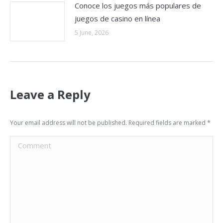
Conoce los juegos más populares de
juegos de casino en línea
5 June, 2026
Leave a Reply
Your email address will not be published. Required fields are marked
*
Comment