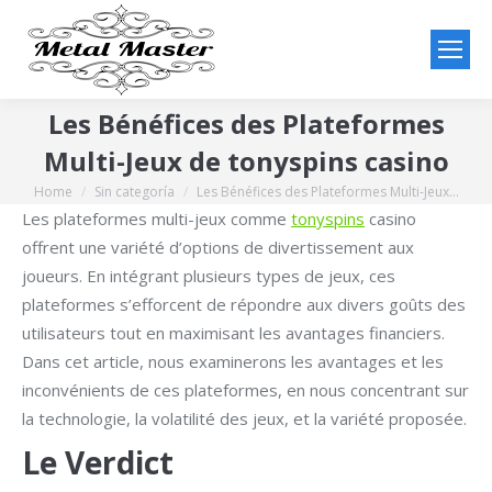
Les Bénéfices des Plateformes
Multi-Jeux de tonyspins casino
Home
Sin categoría
Les Bénéfices des Plateformes Multi-Jeux…
You are here:
Les plateformes multi-jeux comme
tonyspins
casino
offrent une variété d’options de divertissement aux
joueurs. En intégrant plusieurs types de jeux, ces
plateformes s’efforcent de répondre aux divers goûts des
utilisateurs tout en maximisant les avantages financiers.
Dans cet article, nous examinerons les avantages et les
inconvénients de ces plateformes, en nous concentrant sur
la technologie, la volatilité des jeux, et la variété proposée.
Le Verdict