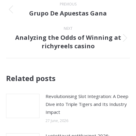
PREVIOUS
navigation
Grupo De Apuestas Gana
Previous
post:
NEXT
Analyzing the Odds of Winning at
Next
richyreels casino
post:
Related posts
Revolutionising Slot Integration: A Deep
Dive into Triple Tigers and Its Industry
Impact
27 June, 2026
Luotettavat nettikasinot 2026: