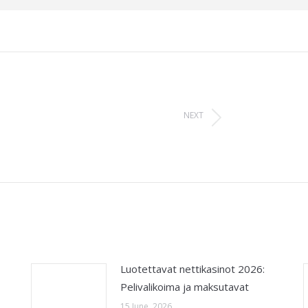
NEXT
Next
post:
Luotettavat nettikasinot 2026:
Pelivalikoima ja maksutavat
15 June, 2026