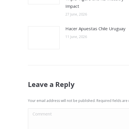
Impact
27 June, 2026
Hacer Apuestas Chile Uruguay
11 June, 2026
Leave a Reply
Your email address will not be published. Required fields ar
Comment