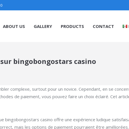
30
ABOUT US
GALLERY
PRODUCTS
CONTACT
u sur bingobongostars casino
bler complexe, surtout pour un novice. Cependant, en se concentr
 méthodes de paiement, vous pouvez faire un choix éclairé. Cet arti
ue bingobongostars casino offre une expérience ludique satisfaisante
t correct, mais les options de paiement pourraient être améliorées.