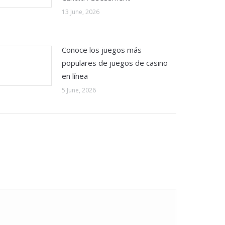
13 June, 2026
Conoce los juegos más
populares de juegos de casino
en línea
5 June, 2026