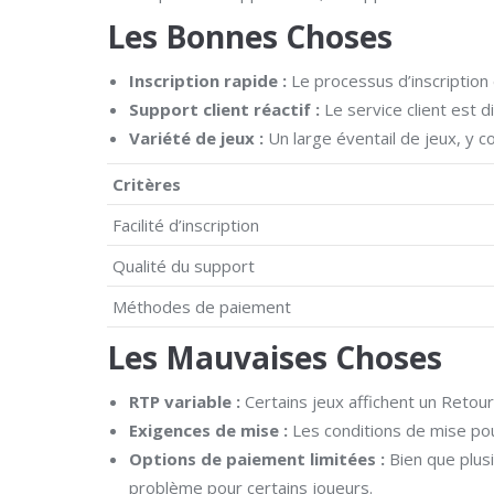
Les Bonnes Choses
Inscription rapide :
Le processus d’inscription 
Support client réactif :
Le service client est d
Variété de jeux :
Un large éventail de jeux, y c
Critères
Facilité d’inscription
Qualité du support
Méthodes de paiement
Les Mauvaises Choses
RTP variable :
Certains jeux affichent un Retour
Exigences de mise :
Les conditions de mise pour
Options de paiement limitées :
Bien que plusi
problème pour certains joueurs.