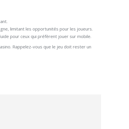
ant.
ne, limitant les opportunités pour les joueurs.
uide pour ceux qui préfèrent jouer sur mobile.
asino. Rappelez-vous que le jeu doit rester un