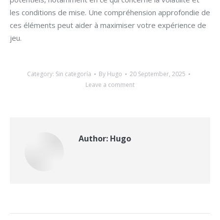
les conditions de mise. Une compréhension approfondie de
ces éléments peut aider à maximiser votre expérience de
jeu.
Category:
Sin categoría
By
Hugo
20 September, 2025
Leave a comment
Author:
Hugo