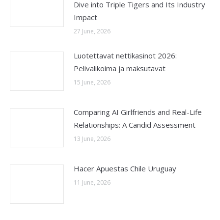
Dive into Triple Tigers and Its Industry
Impact
27 June, 2026
Luotettavat nettikasinot 2026:
Pelivalikoima ja maksutavat
15 June, 2026
Comparing AI Girlfriends and Real-Life
Relationships: A Candid Assessment
13 June, 2026
Hacer Apuestas Chile Uruguay
11 June, 2026