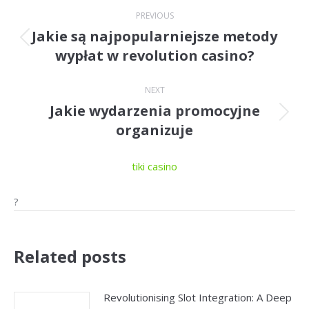
Post
PREVIOUS
navigation
Jakie są najpopularniejsze metody
Previous
wypłat w revolution casino?
post:
NEXT
Jakie wydarzenia promocyjne
Next
organizuje
post:
tiki casino
?
Related posts
Revolutionising Slot Integration: A Deep