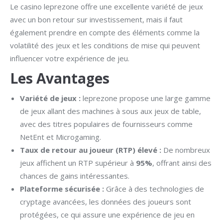
Le casino leprezone offre une excellente variété de jeux
avec un bon retour sur investissement, mais il faut
également prendre en compte des éléments comme la
volatilité des jeux et les conditions de mise qui peuvent
influencer votre expérience de jeu.
Les Avantages
Variété de jeux :
leprezone propose une large gamme
de jeux allant des machines à sous aux jeux de table,
avec des titres populaires de fournisseurs comme
NetEnt et Microgaming.
Taux de retour au joueur (RTP) élevé :
De nombreux
jeux affichent un RTP supérieur à
95%
, offrant ainsi des
chances de gains intéressantes.
Plateforme sécurisée :
Grâce à des technologies de
cryptage avancées, les données des joueurs sont
protégées, ce qui assure une expérience de jeu en