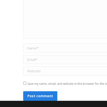
Name *
Email *
Website
Save my name, email, and website in this browser for the n
Post comment