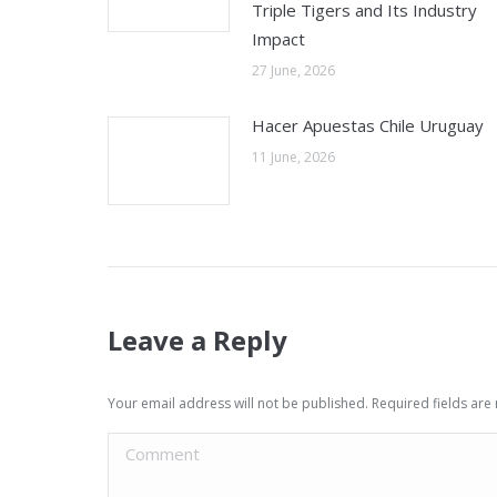
Triple Tigers and Its Industry
Impact
27 June, 2026
Hacer Apuestas Chile Uruguay
11 June, 2026
Leave a Reply
Your email address will not be published. Required fields ar
Comment