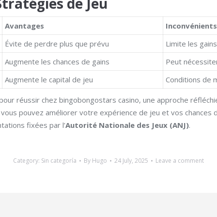
tratégies de Jeu
Avantages
Inconvénients
Évite de perdre plus que prévu
Limite les gain
Augmente les chances de gains
Peut nécessite
Augmente le capital de jeu
Conditions de m
pour réussir chez bingobongostars casino, une approche réfléchi
, vous pouvez améliorer votre expérience de jeu et vos chances d
ations fixées par l’
Autorité Nationale des Jeux (ANJ)
.
Category:
Sin categoría
By
Hugo
24 July, 2025
Leave a comment