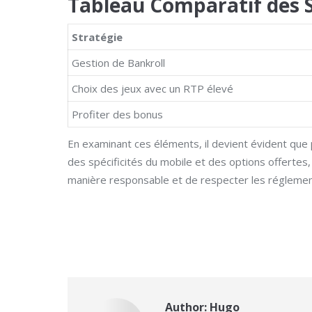
Tableau Comparatif des S
Stratégie
Gestion de Bankroll
Choix des jeux avec un RTP élevé
Profiter des bonus
En examinant ces éléments, il devient évident que 
des spécificités du mobile et des options offertes
manière responsable et de respecter les réglement
Author:
Hugo