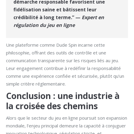
démarche responsable favorisent une
fidélisation saine et bâtissent leur
crédibilité à long terme.” —
Expert en
régulation du jeu en ligne
Une plateforme comme Dude Spin incarne cette
philosophie, offrant des outils de contrôle et une
communication transparente sur les risques liés au jeu.
Leur engagement contribue à redéfinir la responsabilité
comme une expérience confiée et sécurisée, plutôt qu’un
simple critère réglementaire.
Conclusion : une industrie à
la croisée des chemins
Alors que le secteur du jeu en ligne poursuit son expansion
mondiale, l’enjeu principal demeure la capacité à conjuguer
innovation technologique, régulation stricte, et