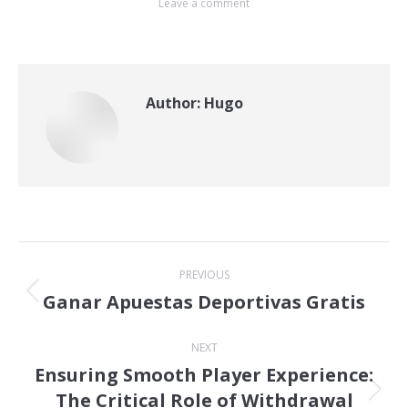
Leave a comment
Author:
Hugo
Post
PREVIOUS
navigation
Ganar Apuestas Deportivas Gratis
Previous
post:
NEXT
Ensuring Smooth Player Experience:
The Critical Role of Withdrawal
Next