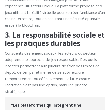
expérience utilisateur unique. La plateforme propose des
jeux utilisant la réalité virtuelle pour recréer l’ambiance d’un
casino terrestre, tout en assurant une sécurité optimale
grâce à la blockchain.
3. La responsabilité sociale et
les pratiques durables
Conscients des enjeux sociaux, les acteurs du secteur
adoptent une approche de jeu responsable. Des outils
intégrés permettent aux joueurs de fixer des limites de
dépôt, de temps, et même de se auto-exclure
temporairement ou définitivement. La lutte contre
l’addiction n’est pas une option, mais une priorité
stratégique.
“Les plateformes qui intègrent une