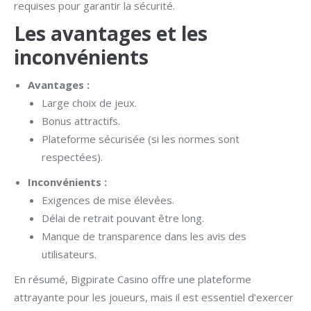
requises pour garantir la sécurité.
Les avantages et les
inconvénients
Avantages :
Large choix de jeux.
Bonus attractifs.
Plateforme sécurisée (si les normes sont
respectées).
Inconvénients :
Exigences de mise élevées.
Délai de retrait pouvant être long.
Manque de transparence dans les avis des
utilisateurs.
En résumé, Bigpirate Casino offre une plateforme
attrayante pour les joueurs, mais il est essentiel d’exercer