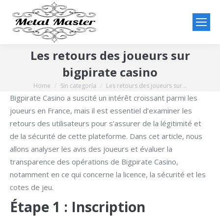
Les retours des joueurs sur
bigpirate casino
Home
Sin categoría
Les retours des joueurs sur…
You are here:
Bigpirate Casino a suscité un intérêt croissant parmi les
joueurs en France, mais il est essentiel d’examiner les
retours des utilisateurs pour s’assurer de la légitimité et
de la sécurité de cette plateforme. Dans cet article, nous
allons analyser les avis des joueurs et évaluer la
transparence des opérations de Bigpirate Casino,
notamment en ce qui concerne la licence, la sécurité et les
cotes de jeu.
Étape 1 : Inscription