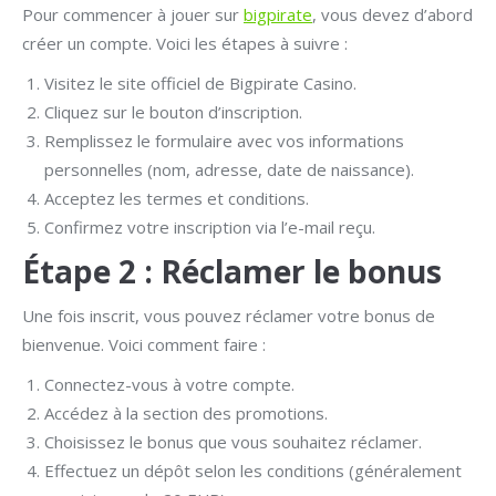
Pour commencer à jouer sur
bigpirate
, vous devez d’abord
créer un compte. Voici les étapes à suivre :
Visitez le site officiel de Bigpirate Casino.
Cliquez sur le bouton d’inscription.
Remplissez le formulaire avec vos informations
personnelles (nom, adresse, date de naissance).
Acceptez les termes et conditions.
Confirmez votre inscription via l’e-mail reçu.
Étape 2 : Réclamer le bonus
Une fois inscrit, vous pouvez réclamer votre bonus de
bienvenue. Voici comment faire :
Connectez-vous à votre compte.
Accédez à la section des promotions.
Choisissez le bonus que vous souhaitez réclamer.
Effectuez un dépôt selon les conditions (généralement