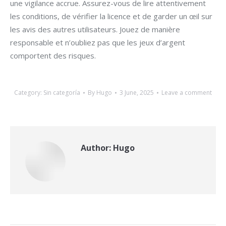
une vigilance accrue. Assurez-vous de lire attentivement
les conditions, de vérifier la licence et de garder un œil sur
les avis des autres utilisateurs. Jouez de manière
responsable et n’oubliez pas que les jeux d’argent
comportent des risques.
Category:
Sin categoría
By
Hugo
3 June, 2025
Leave a comment
Author:
Hugo