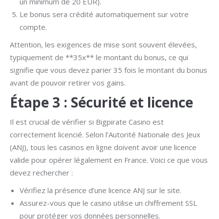
un minimum de 20 EUR).
Le bonus sera crédité automatiquement sur votre
compte.
Attention, les exigences de mise sont souvent élevées,
typiquement de **35x** le montant du bonus, ce qui
signifie que vous devez parier 35 fois le montant du bonus
avant de pouvoir retirer vos gains.
Étape 3 : Sécurité et licence
Il est crucial de vérifier si Bigpirate Casino est
correctement licencié. Selon l’Autorité Nationale des Jeux
(ANJ), tous les casinos en ligne doivent avoir une licence
valide pour opérer légalement en France. Voici ce que vous
devez rechercher :
Vérifiez la présence d’une licence ANJ sur le site.
Assurez-vous que le casino utilise un chiffrement SSL
pour protéger vos données personnelles.