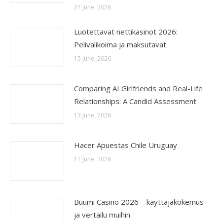
27 June, 2026
Luotettavat nettikasinot 2026:
Pelivalikoima ja maksutavat
15 June, 2026
Comparing AI Girlfriends and Real-Life
Relationships: A Candid Assessment
13 June, 2026
Hacer Apuestas Chile Uruguay
11 June, 2026
Buumi Casino 2026 – käyttäjäkokemus
ja vertailu muihin