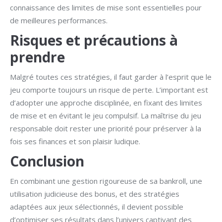
connaissance des limites de mise sont essentielles pour
de meilleures performances.
Risques et précautions à
prendre
Malgré toutes ces stratégies, il faut garder à l’esprit que le
jeu comporte toujours un risque de perte. L’important est
d’adopter une approche disciplinée, en fixant des limites
de mise et en évitant le jeu compulsif. La maîtrise du jeu
responsable doit rester une priorité pour préserver à la
fois ses finances et son plaisir ludique.
Conclusion
En combinant une gestion rigoureuse de sa bankroll, une
utilisation judicieuse des bonus, et des stratégies
adaptées aux jeux sélectionnés, il devient possible
d’optimiser ses résultats dans l’univers captivant des