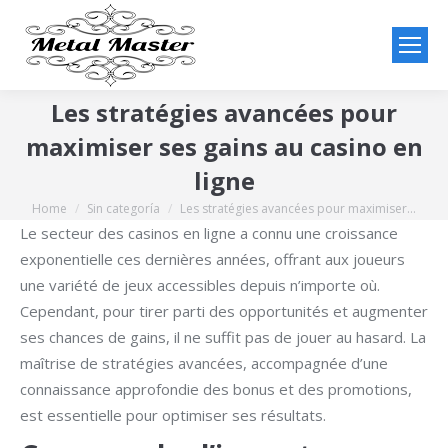
Les stratégies avancées pour
maximiser ses gains au casino en
ligne
Home
Sin categoría
Les stratégies avancées pour maximiser…
You are here:
Le secteur des casinos en ligne a connu une croissance
exponentielle ces dernières années, offrant aux joueurs
une variété de jeux accessibles depuis n’importe où.
Cependant, pour tirer parti des opportunités et augmenter
ses chances de gains, il ne suffit pas de jouer au hasard. La
maîtrise de stratégies avancées, accompagnée d’une
connaissance approfondie des bonus et des promotions,
est essentielle pour optimiser ses résultats.