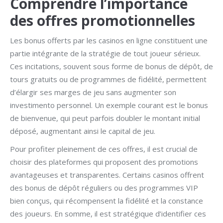
Comprendre l’importance
des offres promotionnelles
Les bonus offerts par les casinos en ligne constituent une
partie intégrante de la stratégie de tout joueur sérieux.
Ces incitations, souvent sous forme de bonus de dépôt, de
tours gratuits ou de programmes de fidélité, permettent
d’élargir ses marges de jeu sans augmenter son
investimento personnel. Un exemple courant est le bonus
de bienvenue, qui peut parfois doubler le montant initial
déposé, augmentant ainsi le capital de jeu.
Pour profiter pleinement de ces offres, il est crucial de
choisir des plateformes qui proposent des promotions
avantageuses et transparentes. Certains casinos offrent
des bonus de dépôt réguliers ou des programmes VIP
bien conçus, qui récompensent la fidélité et la constance
des joueurs. En somme, il est stratégique d’identifier ces