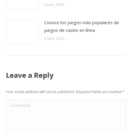
9 June, 2026
Conoce los juegos más populares de
juegos de casino en línea
5 June, 2026
Leave a Reply
Your email address will not be published. Required fields are marked
*
Comment