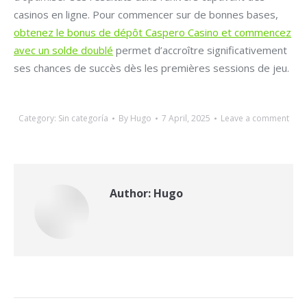
casinos en ligne. Pour commencer sur de bonnes bases,
obtenez le bonus de dépôt Caspero Casino et commencez
avec un solde doublé
permet d’accroître significativement
ses chances de succès dès les premières sessions de jeu.
Category:
Sin categoría
By
Hugo
7 April, 2025
Leave a comment
Author:
Hugo