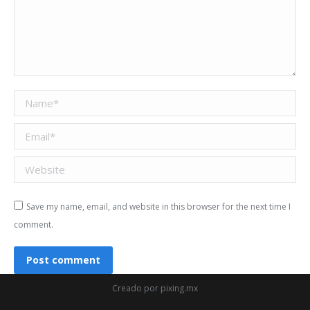
Name *
Email *
Website
Save my name, email, and website in this browser for the next time I
comment.
Post comment
Creado por
pixing.mx