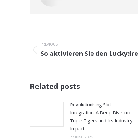
Post
PREVIOUS
navigation
So aktivieren Sie den Luckyd
Previous
post:
Related posts
Revolutionising Slot
Integration: A Deep Dive into
Triple Tigers and Its Industry
Impact
27 June, 2026