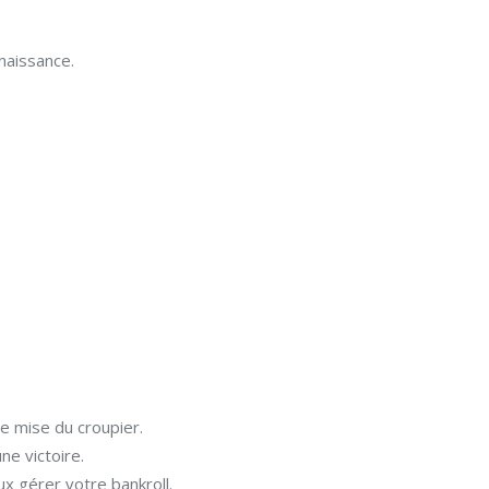
naissance.
e mise du croupier.
ne victoire.
x gérer votre bankroll.