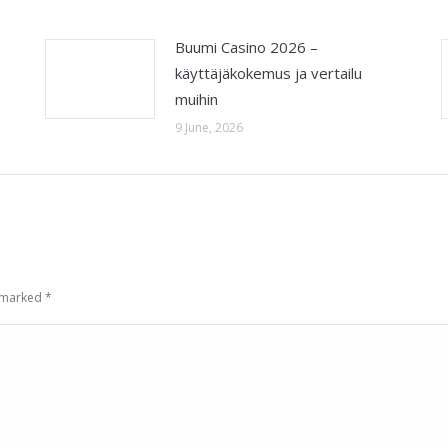
Buumi Casino 2026 –
käyttäjäkokemus ja vertailu
muihin
9 June, 2026
e marked
*