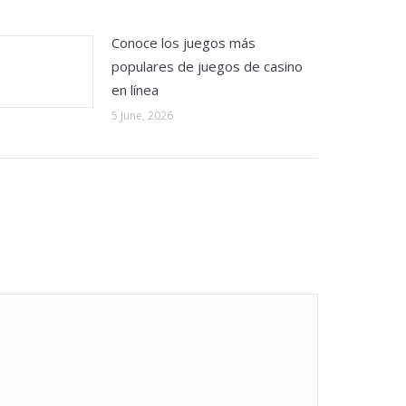
Conoce los juegos más
populares de juegos de casino
en línea
5 June, 2026