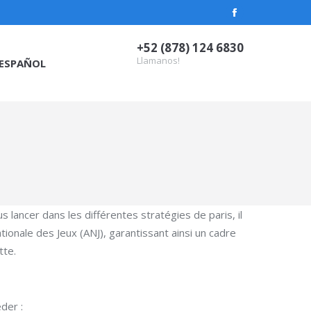
Facebook
page
+52 (878) 124 6830
opens
Llamanos!
ESPAÑOL
in
new
window
 lancer dans les différentes stratégies de paris, il
ionale des Jeux (ANJ), garantissant ainsi un cadre
tte.
der :