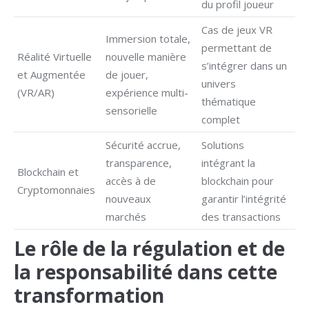
du profil joueur
Cas de jeux VR
Immersion totale,
permettant de
Réalité Virtuelle
nouvelle manière
s’intégrer dans un
et Augmentée
de jouer,
univers
(VR/AR)
expérience multi-
thématique
sensorielle
complet
Sécurité accrue,
Solutions
transparence,
intégrant la
Blockchain et
accès à de
blockchain pour
Cryptomonnaies
nouveaux
garantir l’intégrité
marchés
des transactions
Le rôle de la régulation et de
la responsabilité dans cette
transformation