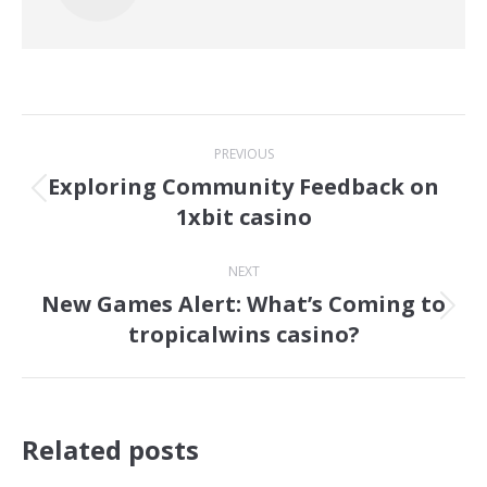
Post
PREVIOUS
navigation
Exploring Community Feedback on
Previous
1xbit casino
post:
NEXT
New Games Alert: What’s Coming to
Next
tropicalwins casino?
post:
Related posts