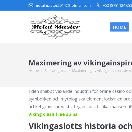
metalmaster2014@hotmail.com
+52 (878) 124 68
HOME
Maximering av vikingainspire
Home
Sin categoría
Maximering av vikingainspirerade sl
You are here:
I den snabbt växande industrin för online casino och
symboliken och mytologiska element lockar en bred p
artikel granskar vi strategier för att öka chansen ti
viking clash free spins
.
Vikingaslotts historia oc