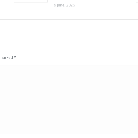
9 June, 2026
e marked
*