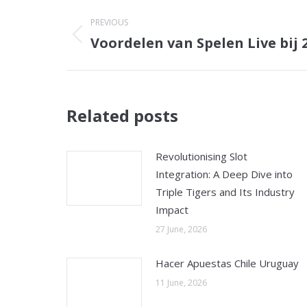
Post
PREVIOUS
navigation
Voordelen van Spelen Live bij 
Previous
post:
Related posts
Revolutionising Slot
Integration: A Deep Dive into
Triple Tigers and Its Industry
Impact
27 June, 2026
Hacer Apuestas Chile Uruguay
11 June, 2026