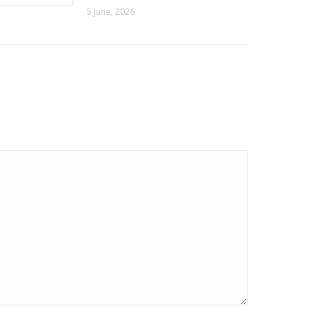
5 June, 2026