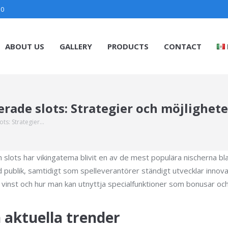
30
ABOUT US
GALLERY
PRODUCTS
CONTACT
rade slots: Strategier och möjlighete
ots: Strategier…
 slots har vikingatema blivit en av de mest populära nischerna bla
ublik, samtidigt som spelleverantörer ständigt utvecklar innovati
ll vinst och hur man kan utnyttja specialfunktioner som bonusar och
h aktuella trender