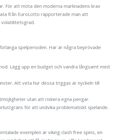
 gudar. För att möta den moderna marknadens krav
data från EuroLotto rapporterade man att
olatilitetsgrad.
h förlänga spelperioden. Här är några beprövade
ålamod. Lägg upp en budget och vandra långsamt med
ster. Att veta hur dessa triggas är nyckeln till
stmöjligheter utan att riskera egna pengar.
förlustgräns för att undvika problematiskt spelande.
 omtalade exemplen är viking clash free spins, en