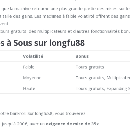
que la machine retourne une plus grande partie des mises sur le
la taille des gains. Les machines à faible volatilité offrent des gai
vent.
ours gratuits, des multiplicateurs et d’autres fonctionnalités bo
s à Sous sur longfu88
Volatilité
Bonus
Faible
Tours gratuits
Moyenne
Tours gratuits, Multiplicate
Haute
Tours gratuits, Expanding
re bankroll. Sur longfu88, vous trouverez :
 jusqu’à 200€, avec un
exigence de mise de 35x
.