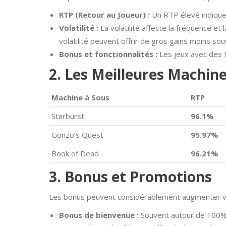
RTP (Retour au Joueur) :
Un RTP élevé indique 
Volatilité :
La volatilité affecte la fréquence et 
volatilité peuvent offrir de gros gains moins sou
Bonus et fonctionnalités :
Les jeux avec des t
2. Les Meilleures Machine
Machine à Sous
RTP
Starburst
96.1%
Gonzo’s Quest
95.97%
Book of Dead
96.21%
3. Bonus et Promotions
Les bonus peuvent considérablement augmenter vot
Bonus de bienvenue :
Souvent autour de 100%