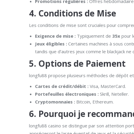
Promotions régulières :
Offres hebdomadaires 
4. Conditions de Mise
Les conditions de mise sont cruciales pour compre
Exigence de mise :
Typiquement de
35x
pour l
Jeux éligibles :
Certaines machines à sous contr
tandis que d’autres jeux comme le blackjack ne 
5. Options de Paiement
longfu88 propose plusieurs méthodes de dépôt et de 
Cartes de crédit/débit :
Visa, MasterCard.
Portefeuilles électroniques :
Skrill, Neteller.
Cryptomonnaies :
Bitcoin, Ethereum.
6. Pourquoi je recomman
longfu88 casino se distingue par son attention po
apprécieront le large éventail de jeux et la sécuri