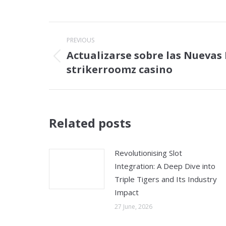
Post
PREVIOUS
navigation
Actualizarse sobre las Nuevas
Previous
strikerroomz casino
post:
Related posts
Revolutionising Slot
Integration: A Deep Dive into
Triple Tigers and Its Industry
Impact
27 June, 2026