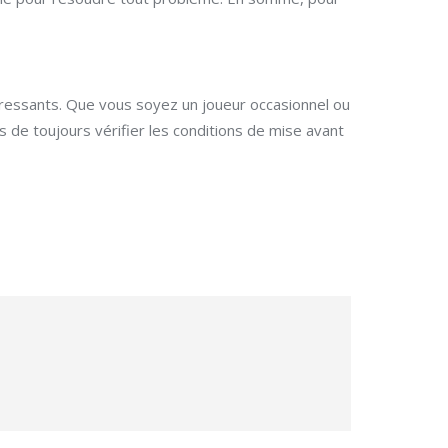
éressants. Que vous soyez un joueur occasionnel ou
 de toujours vérifier les conditions de mise avant