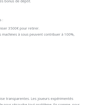
des bonus de dépôt.
 :
iser 3500€ pour retirer.
es machines à sous peuvent contribuer à 100%,
 mise transparentes. Les joueurs expérimentés
ponible pour résoudre tout problème. En somme, pour