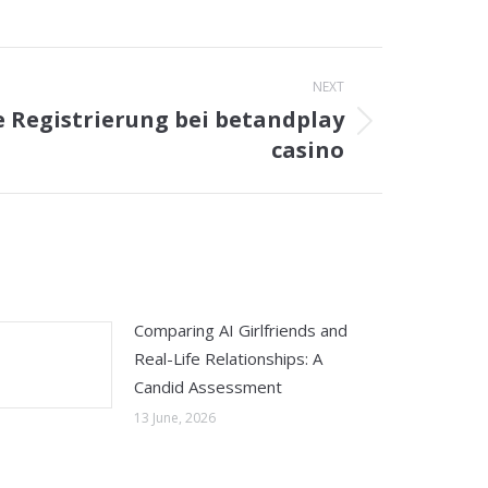
NEXT
e Registrierung bei betandplay
casino
Comparing AI Girlfriends and
Real-Life Relationships: A
Candid Assessment
13 June, 2026