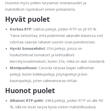
Huomioi myös pelien tarjoamat ominaisuudet ja
mahdolliset rajoitukset ennen pelaamista.
Hyvät puolet
Korkea RTP:
Valitse pelejä, joiden RTP on yli 95 %.
Tämä tarkoittaa, että pidemmän aikavälin kuluessa voit
odottaa saavasi takaisin suuren osan panoksistasi.
Hyvät bonusehdot:
Etsi pelejä, joissa on
houkuttelevat bonukset ja kohtuulliset
kierrätysvaatimukset, kuten 35x, mikä on alan standardi.
Monipuolisuus:
Casoola tarjoaa laajan valikoiman
pelejä, kuten kolikkopelejä, pöytäpelejä ja live-
kasinopelejä, joten valinnanvaraa riittää.
Huonot puolet
Alhaiset RTP-pelit:
Vältä pelejä, joiden RTP on alle 90
%, sillä ne eivät tarjoa hyviä voiton mahdollisuuksia.