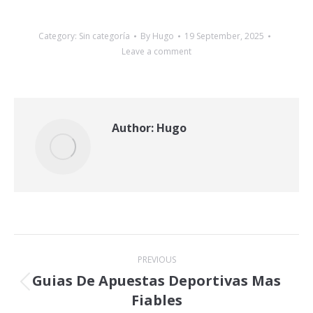
Category:
Sin categoría
By
Hugo
19 September, 2025
Leave a comment
Author:
Hugo
Post
PREVIOUS
navigation
Guias De Apuestas Deportivas Mas
Previous
Fiables
post: