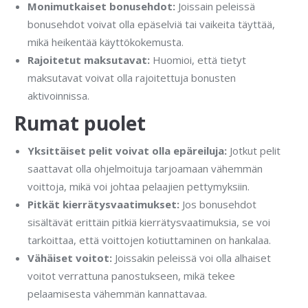
Monimutkaiset bonusehdot:
Joissain peleissä
bonusehdot voivat olla epäselviä tai vaikeita täyttää,
mikä heikentää käyttökokemusta.
Rajoitetut maksutavat:
Huomioi, että tietyt
maksutavat voivat olla rajoitettuja bonusten
aktivoinnissa.
Rumat puolet
Yksittäiset pelit voivat olla epäreiluja:
Jotkut pelit
saattavat olla ohjelmoituja tarjoamaan vähemmän
voittoja, mikä voi johtaa pelaajien pettymyksiin.
Pitkät kierrätysvaatimukset:
Jos bonusehdot
sisältävät erittäin pitkiä kierrätysvaatimuksia, se voi
tarkoittaa, että voittojen kotiuttaminen on hankalaa.
Vähäiset voitot:
Joissakin peleissä voi olla alhaiset
voitot verrattuna panostukseen, mikä tekee
pelaamisesta vähemmän kannattavaa.