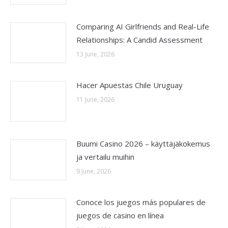
Comparing AI Girlfriends and Real-Life
Relationships: A Candid Assessment
13 June, 2026
Hacer Apuestas Chile Uruguay
11 June, 2026
Buumi Casino 2026 – käyttäjäkokemus
ja vertailu muihin
9 June, 2026
Conoce los juegos más populares de
juegos de casino en línea