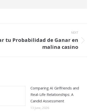
NEXT
 tu Probabilidad de Ganar en
malina casino
Comparing AI Girlfriends and
Real-Life Relationships: A
Candid Assessment
13 June, 2026