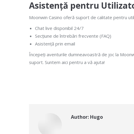
Asistență pentru Utilizat
Moonwin Casino oferă suport de calitate pentru utiliz
Chat live disponibil 24/7
Secțiune de întrebări frecvente (FAQ)
Asistență prin email
Începeți aventurile dumneavoastră de joc la Moonwin C
suport. Suntem aici pentru a vă ajuta!
Author:
Hugo