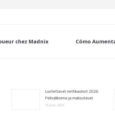
Joueur chez Madnix
Cómo Aumentar
Next
post:
Luotettavat nettikasinot 2026:
Pelivalikoima ja maksutavat
15 June, 2026