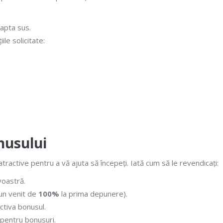
eapta sus.
le solicitate:
nusului
ractive pentru a vă ajuta să începeți. Iată cum să le revendicați:
voastră.
bun venit de
100%
la prima depunere).
ctiva bonusul.
pentru bonusuri.