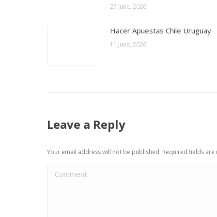
27 June, 2026
Hacer Apuestas Chile Uruguay
11 June, 2026
Leave a Reply
Your email address will not be published. Required fields ar
Comment