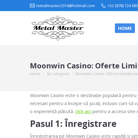
metalmaster2014@hotmail.com
+52 (878) 124 68
HOME
Moonwin Casino: Oferte Limi
Home
Sin categoría
Moonwin Casino: Oferte Limitate p
You are here:
Moonwin Casino este o destinație populară pentru juc
necesari pentru a începe să jucați, inclusiv cum să vă
o experiență plăcută.
click aici
pentru a accesa site-ul
Pasul 1: Înregistrare
Înregistrarea pe Moonwin Casino este rapidă și sim