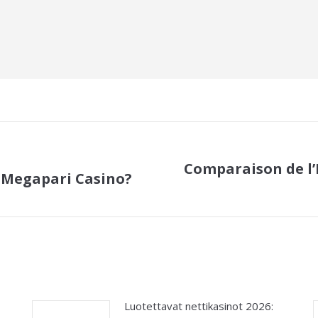
Comparaison de l’
 Megapari Casino?
Next
post:
Luotettavat nettikasinot 2026: