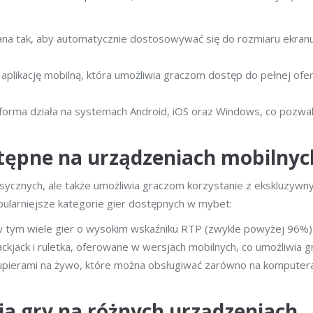
na tak, aby automatycznie dostosowywać się do rozmiaru ekranu
likację mobilną, która umożliwia graczom dostęp do pełnej ofer
forma działa na systemach Android, iOS oraz Windows, co pozwal
stępne na urządzeniach mobilnyc
lasycznych, ale także umożliwia graczom korzystanie z ekskluzyw
ularniejsze kategorie gier dostępnych w mybet:
 tym wiele gier o wysokim wskaźniku RTP (zwykle powyżej 96%),
lackjack i ruletka, oferowane w wersjach mobilnych, co umożliwia 
pierami na żywo, które można obsługiwać zarówno na komputerach
a gry na różnych urządzeniach