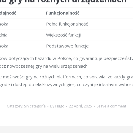
dajność
Funkcjonalność
soka
Pełna funkcjonalność
dnia
Większość funkcji
soka
Podstawowe funkcje
ów dotyczących hazardu w Polsce, co gwarantuje bezpieczeństwo
dcz nowoczesnej gry na wielu urządzeniach.
żliwości gry na różnych platformach, co sprawia, że każdy grac
odę i dostęp do ekskluzywnych gier, co czyni je idealnym wybo
Category:
Sin categoría
By
Hugo
22 April, 2025
Leave a comment