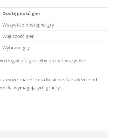
Dostępność gier
Wszystkie dostępne gry
Większość gier
Wybrane gry
 i legalność gier. Aby poznać wszystkie
z może znaleźć coś dla siebie. Niezależnie od
rem dla wymagających graczy.