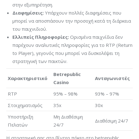
στην εξυπηρέτηση.
Διαφημίσεις:
Υπάρχουν πολλές διαφημίσεις που
μπορεί να αποσπάσουν την προσοχή κατά τη διάρκεια
του παιχνιδιού.
Ελλιπείς Πληροφορίες:
Ορισμένα παιχνίδια δεν
παρέχουν αναλυτικές πληροφορίες για το RTP (Return
to Player), γεγονός που μπορεί να δυσκολέψει τη
στρατηγική των παικτών.
Betrepublic
Χαρακτηριστικό
Ανταγωνιστές
Casino
RTP
95% – 98%
93% – 97%
Στοιχηματισμός
35x
30x
Υποστήριξη
Μη Διαθέσιμη
Διαθέσιμη 24/7
Πελατών
24/7
Η στρατηγική σας στο βίντεο πόκερ στο betrepublic