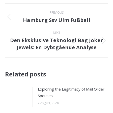
Post
PREVIOUS
navigation
Hamburg Ssv Ulm Fußball
Previous
post:
NEXT
Den Eksklusive Teknologi Bag Joker
Next
Jewels: En Dybtgående Analyse
post:
Related posts
Exploring the Legitimacy of Mail Order
Spouses
7 August, 2026