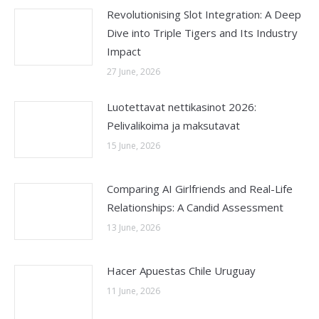
Revolutionising Slot Integration: A Deep
Dive into Triple Tigers and Its Industry
Impact
27 June, 2026
Luotettavat nettikasinot 2026:
Pelivalikoima ja maksutavat
15 June, 2026
Comparing AI Girlfriends and Real-Life
Relationships: A Candid Assessment
13 June, 2026
Hacer Apuestas Chile Uruguay
11 June, 2026