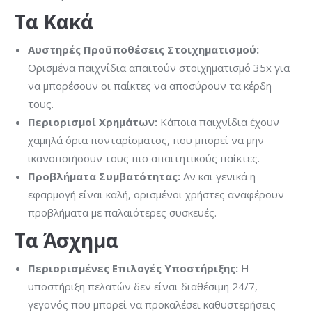
Τα Κακά
Αυστηρές Προϋποθέσεις Στοιχηματισμού:
Ορισμένα παιχνίδια απαιτούν στοιχηματισμό 35x για
να μπορέσουν οι παίκτες να αποσύρουν τα κέρδη
τους.
Περιορισμοί Χρημάτων:
Κάποια παιχνίδια έχουν
χαμηλά όρια πονταρίσματος, που μπορεί να μην
ικανοποιήσουν τους πιο απαιτητικούς παίκτες.
Προβλήματα Συμβατότητας:
Αν και γενικά η
εφαρμογή είναι καλή, ορισμένοι χρήστες αναφέρουν
προβλήματα με παλαιότερες συσκευές.
Τα Άσχημα
Περιορισμένες Επιλογές Υποστήριξης:
Η
υποστήριξη πελατών δεν είναι διαθέσιμη 24/7,
γεγονός που μπορεί να προκαλέσει καθυστερήσεις