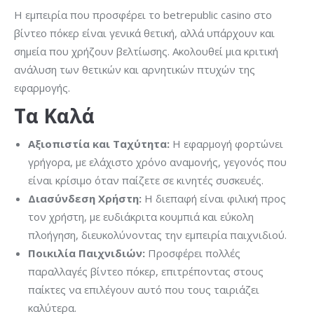
Η εμπειρία που προσφέρει το betrepublic casino στο
βίντεο πόκερ είναι γενικά θετική, αλλά υπάρχουν και
σημεία που χρήζουν βελτίωσης. Ακολουθεί μια κριτική
ανάλυση των θετικών και αρνητικών πτυχών της
εφαρμογής.
Τα Καλά
Αξιοπιστία και Ταχύτητα:
Η εφαρμογή φορτώνει
γρήγορα, με ελάχιστο χρόνο αναμονής, γεγονός που
είναι κρίσιμο όταν παίζετε σε κινητές συσκευές.
Διασύνδεση Χρήστη:
Η διεπαφή είναι φιλική προς
τον χρήστη, με ευδιάκριτα κουμπιά και εύκολη
πλοήγηση, διευκολύνοντας την εμπειρία παιχνιδιού.
Ποικιλία Παιχνιδιών:
Προσφέρει πολλές
παραλλαγές βίντεο πόκερ, επιτρέποντας στους
παίκτες να επιλέγουν αυτό που τους ταιριάζει
καλύτερα.