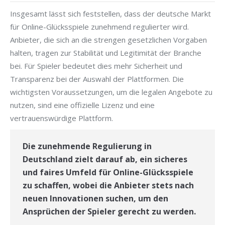
Insgesamt lässt sich feststellen, dass der deutsche Markt
für Online-Glücksspiele zunehmend regulierter wird.
Anbieter, die sich an die strengen gesetzlichen Vorgaben
halten, tragen zur Stabilität und Legitimität der Branche
bei. Für Spieler bedeutet dies mehr Sicherheit und
Transparenz bei der Auswahl der Plattformen. Die
wichtigsten Voraussetzungen, um die legalen Angebote zu
nutzen, sind eine offizielle Lizenz und eine
vertrauenswürdige Plattform.
Die zunehmende Regulierung in
Deutschland zielt darauf ab, ein sicheres
und faires Umfeld für Online-Glücksspiele
zu schaffen, wobei die Anbieter stets nach
neuen Innovationen suchen, um den
Ansprüchen der Spieler gerecht zu werden.