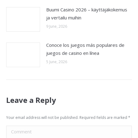
Buumi Casino 2026 – käyttäjäkokemus
ja vertailu muihin
9 June, 2026
Conoce los juegos más populares de
juegos de casino en línea
5 June, 2026
Leave a Reply
Your email address will not be published. Required fields are marked
*
Comment