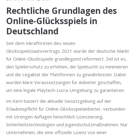
Rechtliche Grundlagen des
Online-Glücksspiels in
Deutschland
Seit dem Inkrafttreten des neuen
Glücksspielstaatsvertrags 2021 wurde der deutsche Markt
für Online-Glücksspiele grundlegend reformiert. Ziel ist es,
den Spielerschutz zu erhöhen, die Spielsucht zu minimieren
und die Legalität der Plattformen zu gewährleisten. Dabei
wurden klare Voraussetzungen für Anbieter geschaffen,
um eine legale Playtech-Lucra-Umgebung zu garantieren.
Im Kern basiert die aktuelle Gesetzgebung auf der
Erlaubnispflicht für Online-Glücksspielanbieter, verbunden
mit strengen Auflagen hinsichtlich Lizenzierung,
Sicherheitstechnologien und Jugendschutzmaßnahmen. Nur
Unternehmen, die eine offizielle Lizenz von einer