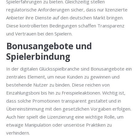
Spielerfahrungen zu bieten. Gleichzeitig stellen
regulatorische Anforderungen sicher, dass nur lizenzierte
Anbieter ihre Dienste auf den deutschen Markt bringen.
Diese kontrollierten Bedingungen schaffen Transparenz
und Vertrauen bei den Spielern.
Bonusangebote und
Spielerbindung
In der digitalen Glücksspielbranche sind Bonusangebote ein
zentrales Element, um neue Kunden zu gewinnen und
bestehende Nutzer zu binden. Diese reichen von
Einzahlungsboni bis hin zu Freispieleaktionen. Wichtig ist,
dass solche Promotionen transparent gestaltet und in
Übereinstimmung mit den gesetzlichen Vorgaben erfolgen.
Auch hier spielt die Lizenzierung eine wichtige Rolle, um
etwaige Manipulation oder unseriöse Praktiken zu
verhindern.