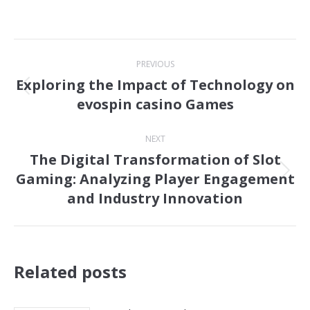
Post
PREVIOUS
navigation
Exploring the Impact of Technology on
Previous
evospin casino Games
post:
NEXT
The Digital Transformation of Slot
Gaming: Analyzing Player Engagement
Next
and Industry Innovation
post:
Related posts