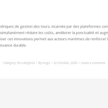
umériques de gestion des tours, incarnée par des plateformes 
à simultanément réduire les coûts, améliorer la ponctualité et au
îtriser ces innovations permet aux acteurs maritimes de renforcer
issance durable.
Category:
Sin categoría
By
Hugo
22 October, 2025
Leave a comment