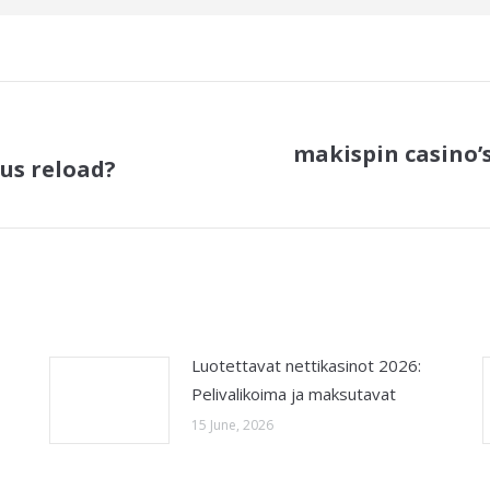
makispin casino’s
nus reload?
Next
post:
Luotettavat nettikasinot 2026:
Pelivalikoima ja maksutavat
15 June, 2026