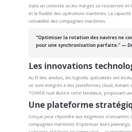
Dans un contexte où les marges se resserrent et la 
et la fluidité des opérations maritimes. La capacité
rentabilité des compagnies maritimes.
“Optimiser la rotation des navires ne co
pour une synchronisation parfaite.” — Dr
Les innovations technolo
Au fil des années, les logiciels spécialisés ont év
se sont intégrés à des plateformes cloud, évitant a
TOWER rush illustre cette tendance, proposant une i
Une plateforme stratégiq
Conçue pour répondre aux exigences croissantes d’
compagnies maritimes d’optimiser leurs plannings.
scénarios et l’alerte en temps réel — la plateforme