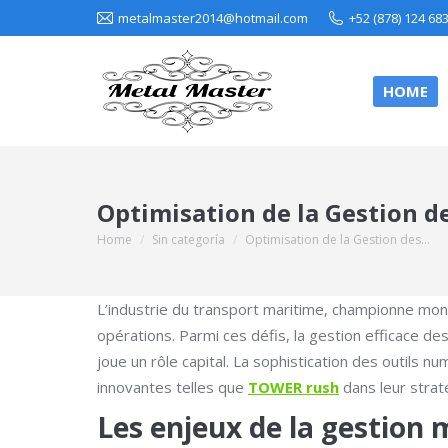
metalmaster2014@hotmail.com
+52 (878) 124 68
HOME
Optimisation de la Gestion d
Home
Sin categoría
Optimisation de la Gestion des…
You are here:
L’industrie du transport maritime, championne mond
opérations. Parmi ces défis, la gestion efficace d
joue un rôle capital. La sophistication des outils
innovantes telles que
TOWER rush
dans leur strat
Les enjeux de la gestion 