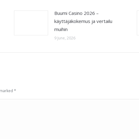
Buumi Casino 2026 –
käyttäjäkokemus ja vertailu
muihin
9 June, 2026
e marked
*