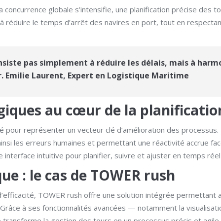
concurrence globale s’intensifie, une planification précise des to
 à réduire le temps d’arrêt des navires en port, tout en respectant
nsiste pas simplement à réduire les délais, mais à harmo
. Emilie Laurent, Expert en Logistique Maritime
giques au cœur de la planificati
olué pour représenter un vecteur clé d’amélioration des processus
insi les erreurs humaines et permettant une réactivité accrue fac
nterface intuitive pour planifier, suivre et ajuster en temps réel
ue : le cas de TOWER rush
efficacité, TOWER rush offre une solution intégrée permettant 
 Grâce à ses fonctionnalités avancées — notamment la visualisati
 transforme la gestion des tours en un processus précis et agile.