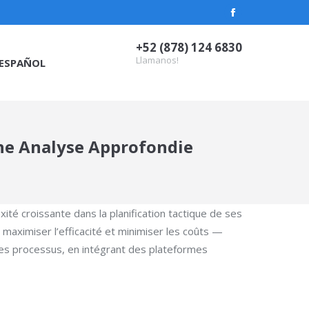
Facebook
page
+52 (878) 124 6830
opens
Llamanos!
ESPAÑOL
in
new
window
Une Analyse Approfondie
té croissante dans la planification tactique de ses
maximiser l’efficacité et minimiser les coûts —
 ces processus, en intégrant des plateformes