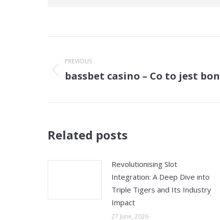
Post
navigation
PREVIOUS
bassbet casino – Co to jest bo
Previous
post:
Related posts
Revolutionising Slot
Integration: A Deep Dive into
Triple Tigers and Its Industry
Impact
27 June, 2026