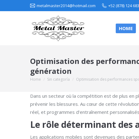
metalmaster2014@hotmail.com
+52 (878) 124 68
HOME
Optimisation des performance
génération
Home
Sin categoría
Optimisation des performances spo
You are here:
Dans un secteur où la compétition est de plus en p
prévenir les blessures. Au cœur de cette révolution
réel, et programmes d’entraînement personnalisés
Le rôle déterminant des 
Les applications mobiles sont devenues des partenai