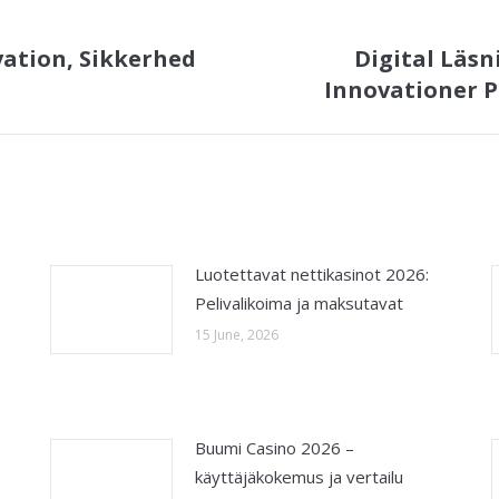
vation, Sikkerhed
Digital Läsn
Next
Innovationer 
post:
Luotettavat nettikasinot 2026:
Pelivalikoima ja maksutavat
15 June, 2026
Buumi Casino 2026 –
käyttäjäkokemus ja vertailu