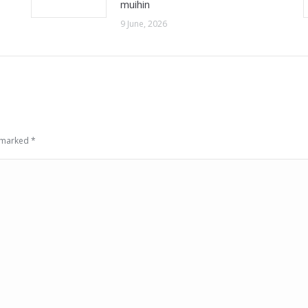
muihin
9 June, 2026
e marked
*