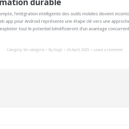
rmation durable
te, l’intégration intelligente des outils mobiles devient incont
eb app pour Android représente une étape clé vers une approche 
xploiter tout le potentiel bénéficieront d’un avantage concurrent
Category:
Sin categoría
By
Hugo
26 April, 2025
Leave a comment