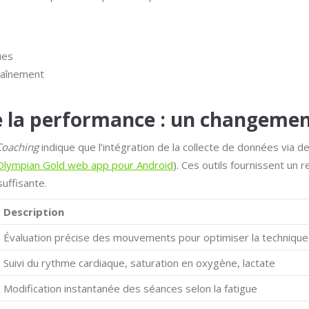
ues
raînement
de la performance : un changeme
Coaching
indique que l’intégration de la collecte de données via 
Olympian Gold web app pour Android
). Ces outils fournissent un 
suffisante.
Description
Évaluation précise des mouvements pour optimiser la technique
Suivi du rythme cardiaque, saturation en oxygène, lactate
Modification instantanée des séances selon la fatigue