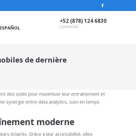
Facebook
page
+52 (878) 124 6830
opens
Llamanos!
ESPAÑOL
in
new
window
obiles de dernière
ent des outils pour maximiser leur entraînement et
une synergie entre data analytics, suivi en temps
raînement moderne
s éclairés. Grâce à leur accessibilité, elles