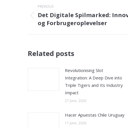
Post
PREVIOUS
navigation
Det Digitale Spilmarked: Inno
Previous
og Forbrugeroplevelser
post:
Related posts
Revolutionising Slot
Integration: A Deep Dive into
Triple Tigers and Its Industry
Impact
27 June, 2026
Hacer Apuestas Chile Uruguay
11 June, 2026