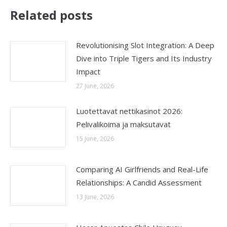
Related posts
Revolutionising Slot Integration: A Deep
Dive into Triple Tigers and Its Industry
Impact
27 June, 2026
Luotettavat nettikasinot 2026:
Pelivalikoima ja maksutavat
15 June, 2026
Comparing AI Girlfriends and Real-Life
Relationships: A Candid Assessment
13 June, 2026