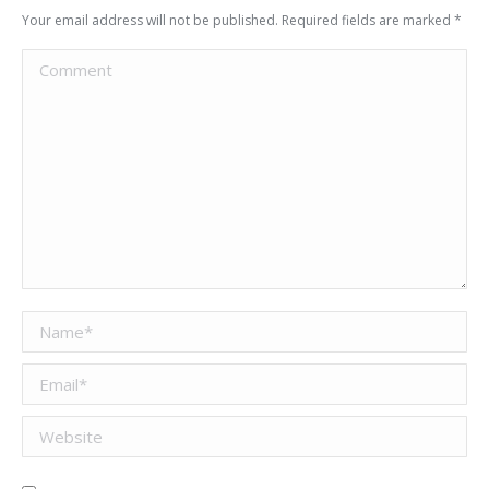
Your email address will not be published. Required fields are marked
*
Comment
Name *
Email *
Website