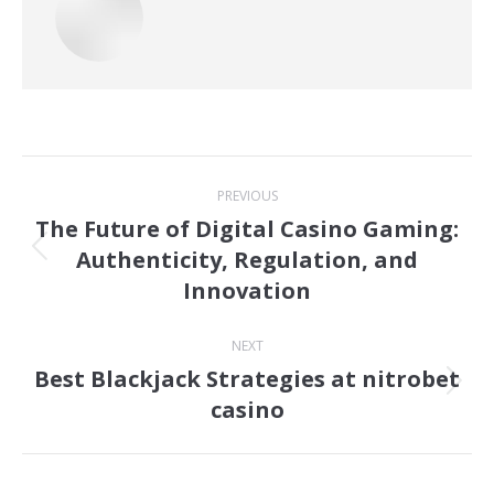
Post
PREVIOUS
navigation
The Future of Digital Casino Gaming:
Authenticity, Regulation, and
Previous
Innovation
post:
NEXT
Best Blackjack Strategies at nitrobet
Next
casino
post: