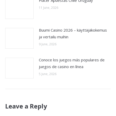
Hacer Apuestas Chile Uruguay
11 June, 2026
Buumi Casino 2026 – käyttäjäkokemus
ja vertailu muihin
9 June, 2026
Conoce los juegos más populares de
juegos de casino en línea
5 June, 2026
Leave a Reply