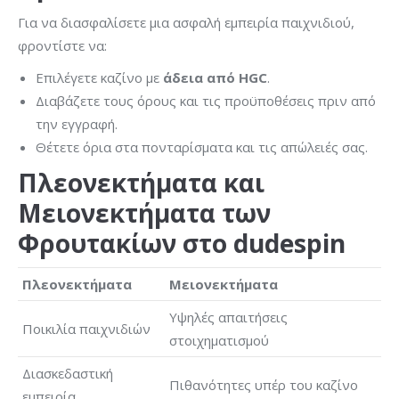
Για να διασφαλίσετε μια ασφαλή εμπειρία παιχνιδιού,
φροντίστε να:
Επιλέγετε καζίνο με
άδεια από HGC
.
Διαβάζετε τους όρους και τις προϋποθέσεις πριν από
την εγγραφή.
Θέτετε όρια στα πονταρίσματα και τις απώλειές σας.
Πλεονεκτήματα και
Μειονεκτήματα των
Φρουτακίων στο dudespin
Πλεονεκτήματα
Μειονεκτήματα
Υψηλές απαιτήσεις
Ποικιλία παιχνιδιών
στοιχηματισμού
Διασκεδαστική
Πιθανότητες υπέρ του καζίνο
εμπειρία