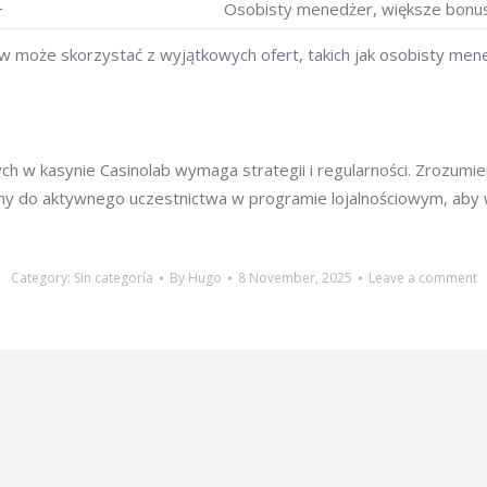
+
Osobisty menedżer, większe bonu
w może skorzystać z wyjątkowych ofert, takich jak osobisty me
 w kasynie Casinolab wymaga strategii i regularności. Zrozumi
my do aktywnego uczestnictwa w programie lojalnościowym, aby w
Category:
Sin categoría
By
Hugo
8 November, 2025
Leave a comment