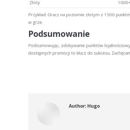
Złoty
1000
Przykład: Gracz na poziomie złotym z 1500 punktó
w grze.
Podsumowanie
Podsumowując, zdobywanie punktów lojalnościowych
dostępnych promocji to klucz do sukcesu. Zachęca
Author:
Hugo