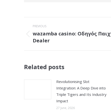
Post
PREVIOUS
navigation
wazamba casino: Οδηγός Παιχ
Previous
Dealer
post:
Related posts
Revolutionising Slot
Integration: A Deep Dive into
Triple Tigers and Its Industry
Impact
27 June, 2026