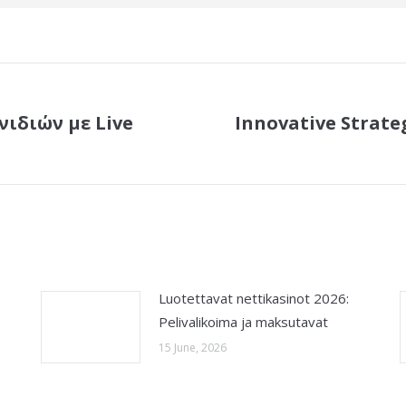
νιδιών με Live
Innovative Strate
Next
post:
Luotettavat nettikasinot 2026:
Pelivalikoima ja maksutavat
15 June, 2026