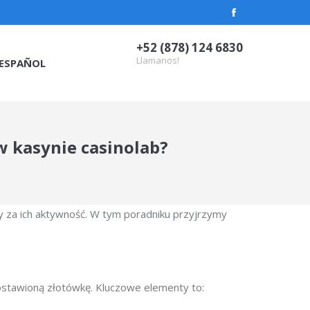
Facebook
page
+52 (878) 124 6830
opens
Llamanos!
ESPAÑOL
in
new
window
w kasynie casinolab?
zy za ich aktywność. W tym poradniku przyjrzymy
ostawioną złotówkę. Kluczowe elementy to: