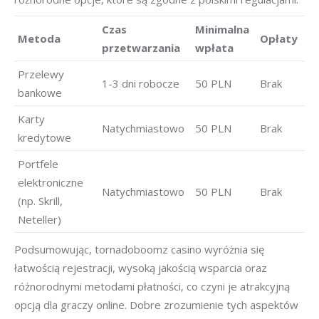
Czas
Minimalna
Metoda
Opłaty
przetwarzania
wpłata
Przelewy
1-3 dni robocze
50 PLN
Brak
bankowe
Karty
Natychmiastowo
50 PLN
Brak
kredytowe
Portfele
elektroniczne
Natychmiastowo
50 PLN
Brak
(np. Skrill,
Neteller)
Podsumowując, tornadoboomz casino wyróżnia się
łatwością rejestracji, wysoką jakością wsparcia oraz
różnorodnymi metodami płatności, co czyni je atrakcyjną
opcją dla graczy online. Dobre zrozumienie tych aspektów