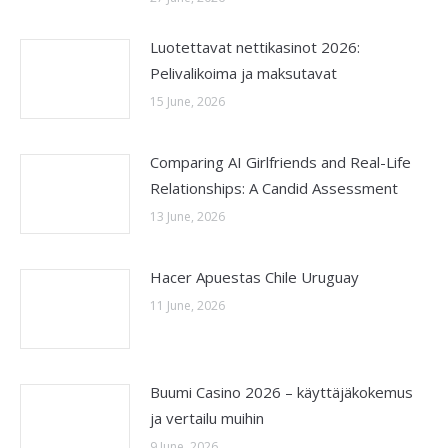
Luotettavat nettikasinot 2026:
Pelivalikoima ja maksutavat
15 June, 2026
Comparing AI Girlfriends and Real-Life
Relationships: A Candid Assessment
13 June, 2026
Hacer Apuestas Chile Uruguay
11 June, 2026
Buumi Casino 2026 – käyttäjäkokemus
ja vertailu muihin
9 June, 2026