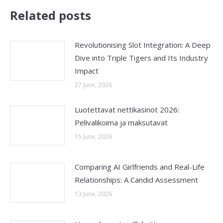
Related posts
Revolutionising Slot Integration: A Deep
Dive into Triple Tigers and Its Industry
Impact
27 June, 2026
Luotettavat nettikasinot 2026:
Pelivalikoima ja maksutavat
15 June, 2026
Comparing AI Girlfriends and Real-Life
Relationships: A Candid Assessment
13 June, 2026