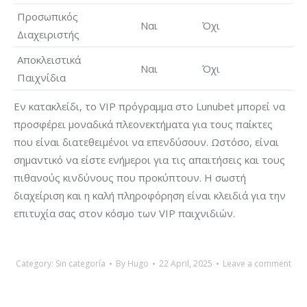
Προσωπικός
Ναι
Όχι
Διαχειριστής
Αποκλειστικά
Ναι
Όχι
Παιχνίδια
Εν κατακλείδι, το VIP πρόγραμμα στο Lunubet μπορεί να
προσφέρει μοναδικά πλεονεκτήματα για τους παίκτες
που είναι διατεθειμένοι να επενδύσουν. Ωστόσο, είναι
σημαντικό να είστε ενήμεροι για τις απαιτήσεις και τους
πιθανούς κινδύνους που προκύπτουν. Η σωστή
διαχείριση και η καλή πληροφόρηση είναι κλειδιά για την
επιτυχία σας στον κόσμο των VIP παιχνιδιών.
Category:
Sin categoría
By
Hugo
22 April, 2025
Leave a comment