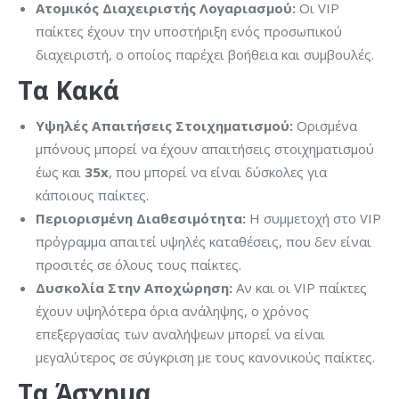
Ατομικός Διαχειριστής Λογαριασμού:
Οι VIP
παίκτες έχουν την υποστήριξη ενός προσωπικού
διαχειριστή, ο οποίος παρέχει βοήθεια και συμβουλές.
Τα Κακά
Υψηλές Απαιτήσεις Στοιχηματισμού:
Ορισμένα
μπόνους μπορεί να έχουν απαιτήσεις στοιχηματισμού
έως και
35x
, που μπορεί να είναι δύσκολες για
κάποιους παίκτες.
Περιορισμένη Διαθεσιμότητα:
Η συμμετοχή στο VIP
πρόγραμμα απαιτεί υψηλές καταθέσεις, που δεν είναι
προσιτές σε όλους τους παίκτες.
Δυσκολία Στην Αποχώρηση:
Αν και οι VIP παίκτες
έχουν υψηλότερα όρια ανάληψης, ο χρόνος
επεξεργασίας των αναλήψεων μπορεί να είναι
μεγαλύτερος σε σύγκριση με τους κανονικούς παίκτες.
Τα Άσχημα