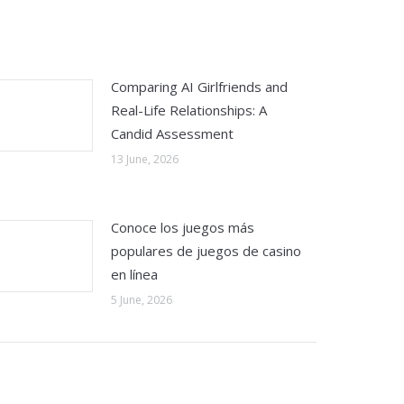
Comparing AI Girlfriends and
Real-Life Relationships: A
Candid Assessment
13 June, 2026
Conoce los juegos más
populares de juegos de casino
en línea
5 June, 2026