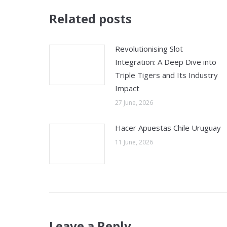
Related posts
Revolutionising Slot
Integration: A Deep Dive into
Triple Tigers and Its Industry
Impact
27 June, 2026
Hacer Apuestas Chile Uruguay
11 June, 2026
Leave a Reply