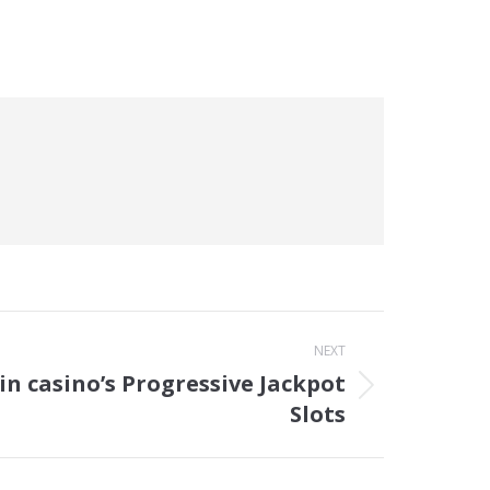
NEXT
in casino’s Progressive Jackpot
Slots