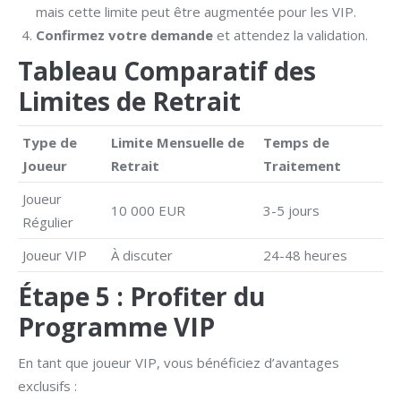
mais cette limite peut être augmentée pour les VIP.
Confirmez votre demande
et attendez la validation.
Tableau Comparatif des
Limites de Retrait
Type de
Limite Mensuelle de
Temps de
Joueur
Retrait
Traitement
Joueur
10 000 EUR
3-5 jours
Régulier
Joueur VIP
À discuter
24-48 heures
Étape 5 : Profiter du
Programme VIP
En tant que joueur VIP, vous bénéficiez d’avantages
exclusifs :