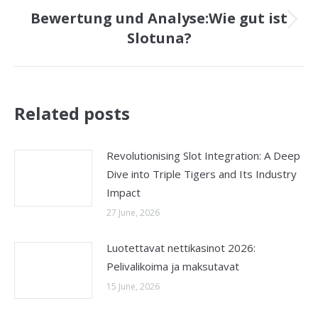
Bewertung und Analyse:Wie gut ist
Next
Slotuna?
post:
Related posts
Revolutionising Slot Integration: A Deep
Dive into Triple Tigers and Its Industry
Impact
27 June, 2026
Luotettavat nettikasinot 2026:
Pelivalikoima ja maksutavat
15 June, 2026