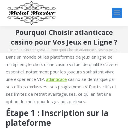
Pourquoi Choisir atlanticace
casino pour Vos Jeux en Ligne ?
Home
Sin categoría
Pourquoi Choisir atlanticace casino pour…
You are here:
Dans un monde où les plateformes de jeux en ligne se
multiplient, le choix d’une casino virtuel de qualité s’avère
essentiel, notamment pour les joueurs souhaitant vivre
une expérience VIP.
atlanticace
casino se démarque par
ses offres exclusives, ses programmes VIP attractifs et
ses limites de retrait avantageuses, ce qui en fait une
option de choix pour les grands parieurs.
Étape 1 : Inscription sur la
plateforme