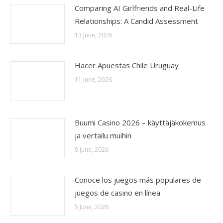
Comparing AI Girlfriends and Real-Life
Relationships: A Candid Assessment
13 June, 2026
Hacer Apuestas Chile Uruguay
11 June, 2026
Buumi Casino 2026 – käyttäjäkokemus
ja vertailu muihin
9 June, 2026
Conoce los juegos más populares de
juegos de casino en línea
5 June, 2026