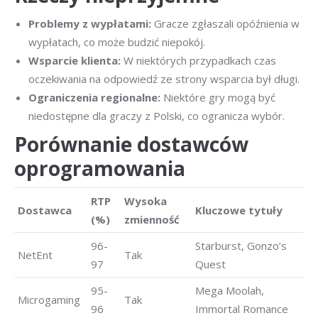
Problemy z wypłatami:
Gracze zgłaszali opóźnienia w
wypłatach, co może budzić niepokój.
Wsparcie klienta:
W niektórych przypadkach czas
oczekiwania na odpowiedź ze strony wsparcia był długi.
Ograniczenia regionalne:
Niektóre gry mogą być
niedostępne dla graczy z Polski, co ogranicza wybór.
Porównanie dostawców
oprogramowania
RTP
Wysoka
Dostawca
Kluczowe tytuły
(%)
zmienność
96-
Starburst, Gonzo’s
NetEnt
Tak
97
Quest
95-
Mega Moolah,
Microgaming
Tak
96
Immortal Romance