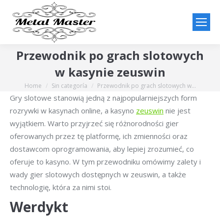
Przewodnik po grach slotowych
w kasynie zeuswin
Home
Sin categoría
Przewodnik po grach slotowych w…
You are here:
Gry slotowe stanowią jedną z najpopularniejszych form
rozrywki w kasynach online, a kasyno
zeuswin
nie jest
wyjątkiem. Warto przyjrzeć się różnorodności gier
oferowanych przez tę platformę, ich zmienności oraz
dostawcom oprogramowania, aby lepiej zrozumieć, co
oferuje to kasyno. W tym przewodniku omówimy zalety i
wady gier slotowych dostępnych w zeuswin, a także
technologię, która za nimi stoi.
Werdykt