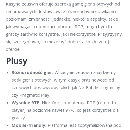
Kasyno zeuswin oferuje szeroką gamę gier slotowych od
renomowanych dostawców, z różnorodnymi stawkami i
poziomami zmienności. Jednakże, niektóre aspekty, takie
jak wymagania dotyczące obrotu i RTP, mogą być dla
graczy zarówno korzystne, jak i niekorzystne. Przyjrzyjmy
się szczegółowo, co może być dobre, a co złe w tej
ofercie.
Plusy
Różnorodność gier:
W kasynie zeuswin znajdziemy
setki gier slotowych, w tym klasyki oraz nowości od
czołowych dostawców, takich jak NetEnt, Microgaming
czy Pragmatic Play.
Wysokie RTP:
Niektóre sloty oferują RTP (return to
player) na poziomie nawet 97%, co jest korzystne dla
graczy.
Mobile-friendly:
Platforma jest zoptymalizowana pod