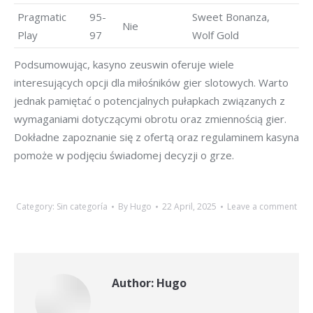
Pragmatic
95-
Sweet Bonanza,
Nie
Play
97
Wolf Gold
Podsumowując, kasyno zeuswin oferuje wiele
interesujących opcji dla miłośników gier slotowych. Warto
jednak pamiętać o potencjalnych pułapkach związanych z
wymaganiami dotyczącymi obrotu oraz zmiennością gier.
Dokładne zapoznanie się z ofertą oraz regulaminem kasyna
pomoże w podjęciu świadomej decyzji o grze.
Category:
Sin categoría
By
Hugo
22 April, 2025
Leave a comment
Author:
Hugo