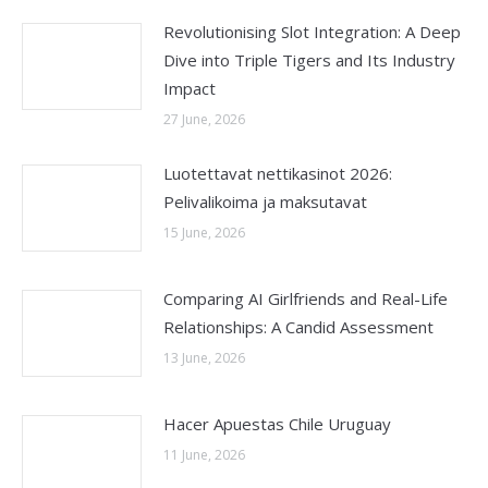
Revolutionising Slot Integration: A Deep
Dive into Triple Tigers and Its Industry
Impact
27 June, 2026
Luotettavat nettikasinot 2026:
Pelivalikoima ja maksutavat
15 June, 2026
Comparing AI Girlfriends and Real-Life
Relationships: A Candid Assessment
13 June, 2026
Hacer Apuestas Chile Uruguay
11 June, 2026