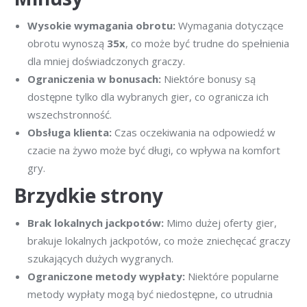
Wysokie wymagania obrotu:
Wymagania dotyczące
obrotu wynoszą
35x
, co może być trudne do spełnienia
dla mniej doświadczonych graczy.
Ograniczenia w bonusach:
Niektóre bonusy są
dostępne tylko dla wybranych gier, co ogranicza ich
wszechstronność.
Obsługa klienta:
Czas oczekiwania na odpowiedź w
czacie na żywo może być długi, co wpływa na komfort
gry.
Brzydkie strony
Brak lokalnych jackpotów:
Mimo dużej oferty gier,
brakuje lokalnych jackpotów, co może zniechęcać graczy
szukających dużych wygranych.
Ograniczone metody wypłaty:
Niektóre popularne
metody wypłaty mogą być niedostępne, co utrudnia