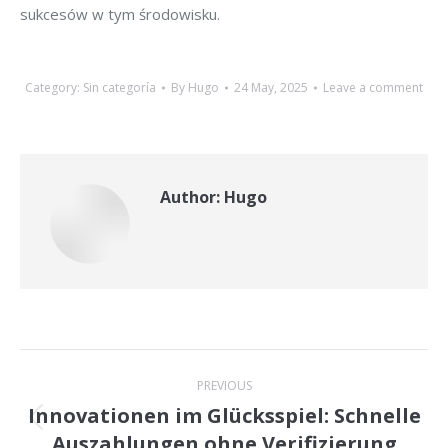
sukcesów w tym środowisku.
Category:
Sin categoría
By
Hugo
24 May, 2025
Leave a comment
Author:
Hugo
Post
PREVIOUS
navigation
Innovationen im Glücksspiel: Schnelle
Previous
Auszahlungen ohne Verifizierung