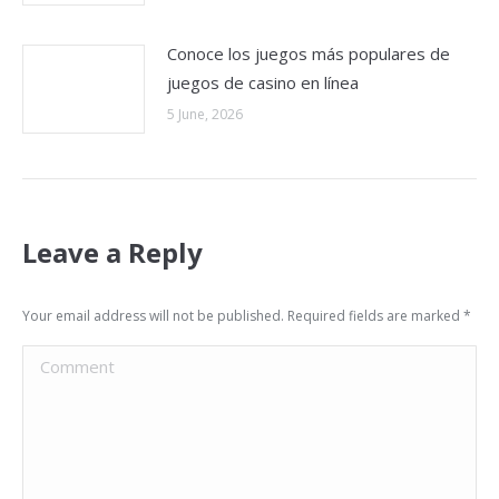
Conoce los juegos más populares de
juegos de casino en línea
5 June, 2026
Leave a Reply
Your email address will not be published. Required fields are marked
*
Comment