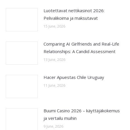
Luotettavat nettikasinot 2026:
Pelivalikoima ja maksutavat
15 June, 2026
Comparing AI Girlfriends and Real-Life
Relationships: A Candid Assessment
13 June, 2026
Hacer Apuestas Chile Uruguay
11 June, 2026
Buumi Casino 2026 – käyttäjäkokemus
ja vertailu muihin
9 June, 2026