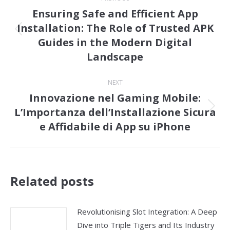
navigation
Ensuring Safe and Efficient App
Installation: The Role of Trusted APK
Previous
Guides in the Modern Digital
post:
Landscape
NEXT
Innovazione nel Gaming Mobile:
L’Importanza dell’Installazione Sicura
Next
e Affidabile di App su iPhone
post:
Related posts
Revolutionising Slot Integration: A Deep
Dive into Triple Tigers and Its Industry