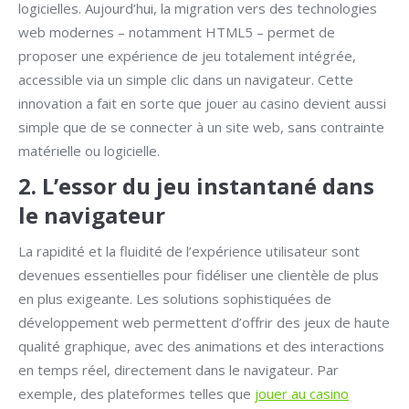
logicielles. Aujourd’hui, la migration vers des technologies
web modernes – notamment HTML5 – permet de
proposer une expérience de jeu totalement intégrée,
accessible via un simple clic dans un navigateur. Cette
innovation a fait en sorte que jouer au casino devient aussi
simple que de se connecter à un site web, sans contrainte
matérielle ou logicielle.
2. L’essor du jeu instantané dans
le navigateur
La rapidité et la fluidité de l’expérience utilisateur sont
devenues essentielles pour fidéliser une clientèle de plus
en plus exigeante. Les solutions sophistiquées de
développement web permettent d’offrir des jeux de haute
qualité graphique, avec des animations et des interactions
en temps réel, directement dans le navigateur. Par
exemple, des plateformes telles que
jouer au casino