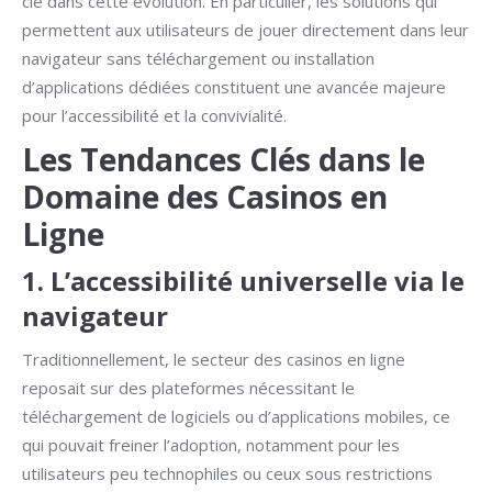
clé dans cette évolution. En particulier, les solutions qui
permettent aux utilisateurs de jouer directement dans leur
navigateur sans téléchargement ou installation
d’applications dédiées constituent une avancée majeure
pour l’accessibilité et la convivialité.
Les Tendances Clés dans le
Domaine des Casinos en
Ligne
1. L’accessibilité universelle via le
navigateur
Traditionnellement, le secteur des casinos en ligne
reposait sur des plateformes nécessitant le
téléchargement de logiciels ou d’applications mobiles, ce
qui pouvait freiner l’adoption, notamment pour les
utilisateurs peu technophiles ou ceux sous restrictions