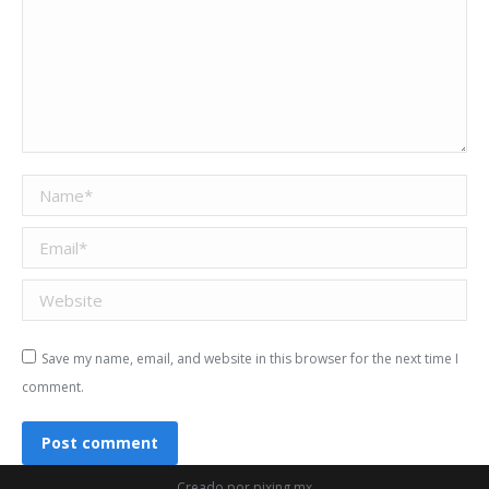
Name *
Email *
Website
Save my name, email, and website in this browser for the next time I
comment.
Post comment
Creado por
pixing.mx