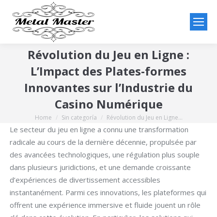
Révolution du Jeu en Ligne :
L’Impact des Plates-formes
Innovantes sur l’Industrie du
Casino Numérique
Home
Sin categoría
Révolution du Jeu en Ligne…
You are here:
Le secteur du jeu en ligne a connu une transformation
radicale au cours de la dernière décennie, propulsée par
des avancées technologiques, une régulation plus souple
dans plusieurs juridictions, et une demande croissante
d’expériences de divertissement accessibles
instantanément. Parmi ces innovations, les plateformes qui
offrent une expérience immersive et fluide jouent un rôle