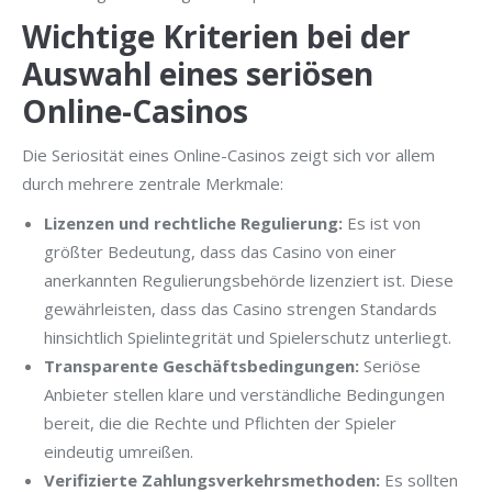
Wichtige Kriterien bei der
Auswahl eines seriösen
Online-Casinos
Die Seriosität eines Online-Casinos zeigt sich vor allem
durch mehrere zentrale Merkmale:
Lizenzen und rechtliche Regulierung:
Es ist von
größter Bedeutung, dass das Casino von einer
anerkannten Regulierungsbehörde lizenziert ist. Diese
gewährleisten, dass das Casino strengen Standards
hinsichtlich Spielintegrität und Spielerschutz unterliegt.
Transparente Geschäftsbedingungen:
Seriöse
Anbieter stellen klare und verständliche Bedingungen
bereit, die die Rechte und Pflichten der Spieler
eindeutig umreißen.
Verifizierte Zahlungsverkehrsmethoden:
Es sollten