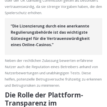
oder der UK Gambling Commission gelten als besonders
vertrauenswürdig, da sie strenge Vorgaben haben, die den
Spielerschutz erhöhen.
“Die Lizenzierung durch eine anerkannte
Regulierungsbehörde ist das wichtigste
Gütesiegel für die Vertrauenswürdigkeit
eines Online-Casinos.”
Neben der rechtlichen Zulassung bewerten erfahrene
Nutzer auch die Reputation eines Betreibers anhand von
Nutzerbewertungen und unabhängigen Tests. Diese
helfen, potenzielle Betrugsversuche frühzeitig zu erkennen
und Betrugsrisiken zu minimieren.
Die Rolle der Plattform-
Transparenz im